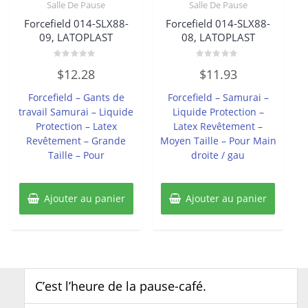
Salle De Pause
Salle De Pause
Forcefield 014-SLX88-
Forcefield 014-SLX88-
09, LATOPLAST
08, LATOPLAST
Note
Note
$
12.28
$
11.93
0
0
sur
sur
5
5
Forcefield – Gants de
Forcefield – Samurai –
travail Samurai – Liquide
Liquide Protection –
Protection – Latex
Latex Revêtement –
Revêtement – Grande
Moyen Taille – Pour Main
Taille – Pour
droite / gau
Ajouter au panier
Ajouter au panier
C’est l’heure de la pause-café.