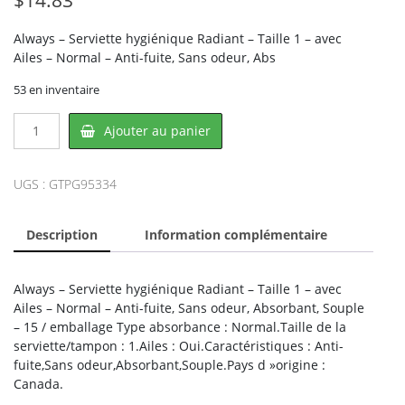
Always – Serviette hygiénique Radiant – Taille 1 – avec
Ailes – Normal – Anti-fuite, Sans odeur, Abs
53 en inventaire
quantité
Ajouter au panier
de
Always
PG95334,
UGS :
GTPG95334
PROCTER
&
Description
Information complémentaire
GAMBLE
Always – Serviette hygiénique Radiant – Taille 1 – avec
Ailes – Normal – Anti-fuite, Sans odeur, Absorbant, Souple
– 15 / emballage Type absorbance : Normal.Taille de la
serviette/tampon : 1.Ailes : Oui.Caractéristiques : Anti-
fuite,Sans odeur,Absorbant,Souple.Pays d »origine :
Canada.