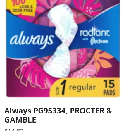
Always PG95334, PROCTER &
GAMBLE
$
14.83