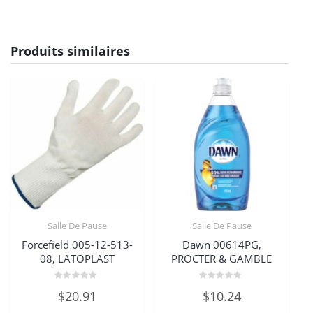
Produits similaires
Salle De Pause
Salle De Pause
Forcefield 005-12-513-
Dawn 00614PG,
08, LATOPLAST
PROCTER & GAMBLE
Note
Note
$
20.91
$
10.24
0
0
sur
sur
5
5