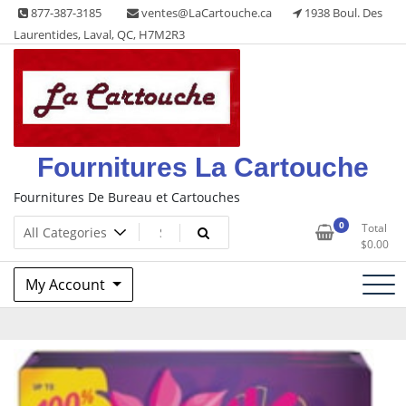
Skip
877-387-3185
ventes@LaCartouche.ca
1938 Boul. Des
to
Laurentides, Laval, QC, H7M2R3
content
Fournitures La Cartouche
Fournitures De Bureau et Cartouches
0
Total
$
0.00
My Account