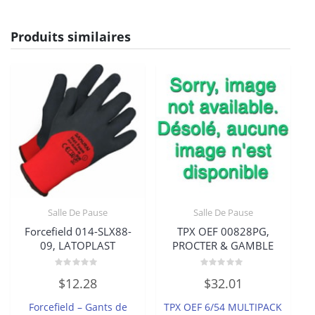
Produits similaires
Salle De Pause
Salle De Pause
Forcefield 014-SLX88-
TPX OEF 00828PG,
09, LATOPLAST
PROCTER & GAMBLE
Note
Note
$
12.28
$
32.01
0
0
sur
sur
5
5
Forcefield – Gants de
TPX OEF 6/54 MULTIPACK