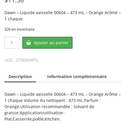
Dawn – Liquide vaisselle 00604 – 473 mL – Orange Arôme –
1 chaque
326 en inventaire
quantité
Ajouter au panier
de
Dawn
00604PG,
UGS :
GT00604PG
PROCTER
&
Description
Information complémentaire
GAMBLE
Dawn – Liquide vaisselle 00604 – 473 mL – Orange Arôme –
1 chaque Volume du nettoyant : 473 mL.Parfum :
Orange.Utilisation recommandée : Solvant de
graisse.Application/utilisation :
Plat,Casserole,poêle,Kitchen.