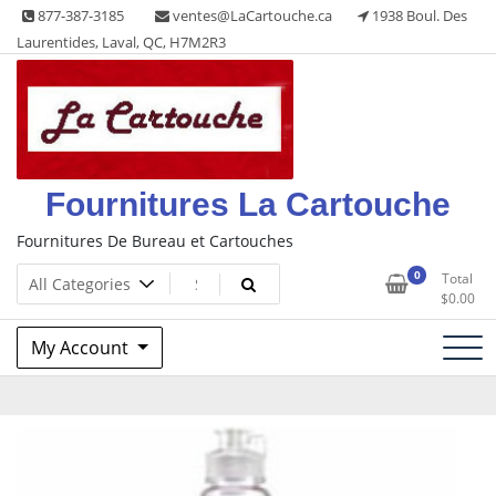
Skip
877-387-3185
ventes@LaCartouche.ca
1938 Boul. Des
to
Laurentides, Laval, QC, H7M2R3
content
Fournitures La Cartouche
Fournitures De Bureau et Cartouches
0
Total
$
0.00
My Account