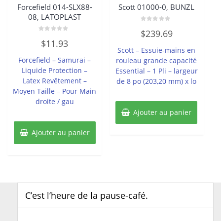
Forcefield 014-SLX88-
Scott 01000-0, BUNZL
08, LATOPLAST
Note
$
239.69
0
Note
sur
$
11.93
0
5
Scott – Essuie-mains en
sur
5
Forcefield – Samurai –
rouleau grande capacité
Liquide Protection –
Essential – 1 Pli – largeur
Latex Revêtement –
de 8 po (203,20 mm) x lo
Moyen Taille – Pour Main
droite / gau
Ajouter au panier
Ajouter au panier
C’est l’heure de la pause-café.