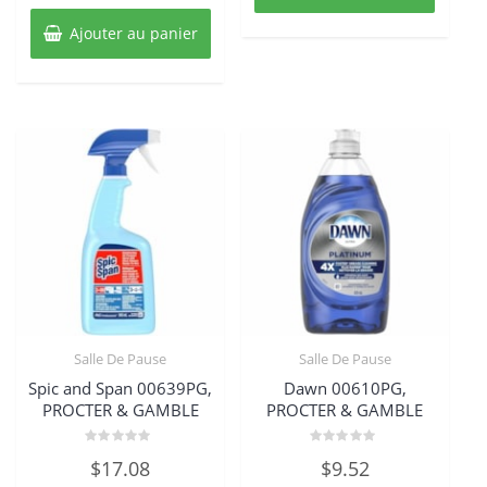
Ajouter au panier
Salle De Pause
Salle De Pause
Spic and Span 00639PG,
Dawn 00610PG,
PROCTER & GAMBLE
PROCTER & GAMBLE
Note
Note
$
17.08
$
9.52
0
0
sur
sur