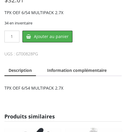
TPX OEF 6/54 MULTIPACK 2.7X
34 en inventaire
quantité
Ajouter au panier
de
TPX
OEF
UGS :
GT00828PG
00828PG,
PROCTER
Description
Information complémentaire
&
GAMBLE
TPX OEF 6/54 MULTIPACK 2.7X
Produits similaires