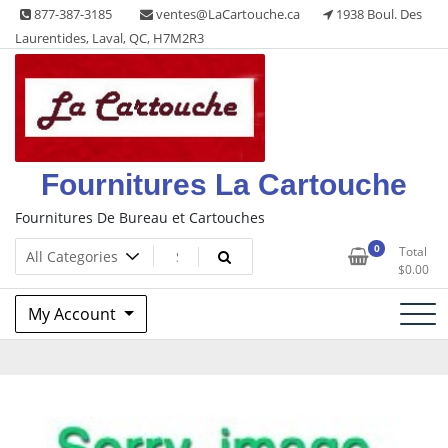
Skip
877-387-3185
ventes@LaCartouche.ca
1938 Boul. Des
to
Laurentides, Laval, QC, H7M2R3
content
Fournitures La Cartouche
Fournitures De Bureau et Cartouches
0
Total
$
0.00
My Account