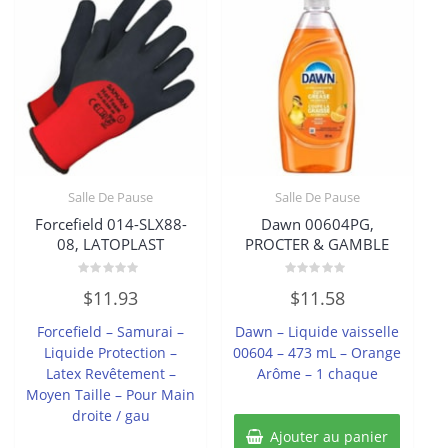
Salle De Pause
Salle De Pause
Forcefield 014-SLX88-
Dawn 00604PG,
08, LATOPLAST
PROCTER & GAMBLE
Note
Note
$
11.93
$
11.58
0
0
sur
sur
5
5
Forcefield – Samurai –
Dawn – Liquide vaisselle
Liquide Protection –
00604 – 473 mL – Orange
Latex Revêtement –
Arôme – 1 chaque
Moyen Taille – Pour Main
droite / gau
Ajouter au panier