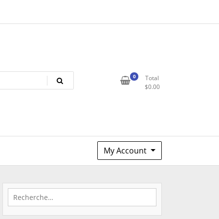
0
Total
$
0.00
My Account
Rechercher :