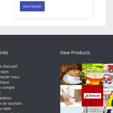
Inscription
Links
New Products
e d’accueil
ropos
tacter nous
tique
n compte
t
édition
te de souhaits
ns Web