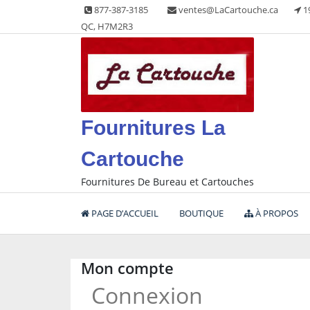
Skip
877-387-3185
ventes@LaCartouche.ca
1
to
QC, H7M2R3
content
Fournitures La
Cartouche
Fournitures De Bureau et Cartouches
PAGE D’ACCUEIL
BOUTIQUE
À PROPOS
Mon compte
Connexion