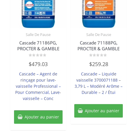
Salle De Pause
Salle De Pause
Cascade 71186PG,
Cascade 71188PG,
PROCTER & GAMBLE
PROCTER & GAMBLE
Note
Note
$
479.03
$
259.28
0
0
sur
sur
5
5
Cascade – Agent de
Cascade – Liquide
rinçage pour lave-
vaisselle 3700071188 –
vaisselle Professional –
3,79 L – Modéré Arôme –
Pour Commercial, Lave-
Durable – 2 / Étui
vaisselle – Conc
Ajouter au panier
Ajouter au panier