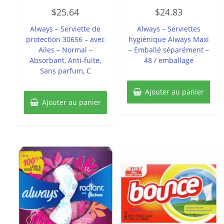
Note
Note
$
25.64
$
24.83
0
0
sur
sur
5
5
Always – Serviette de
Always – Serviettes
protection 30656 – avec
hygiénique Always Maxi
Ailes – Normal –
– Emballé séparément –
Absorbant, Anti-fuite,
48 / emballage
Sans parfum, C
Ajouter au panier
Ajouter au panier