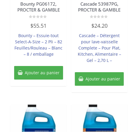
Bounty PG06172,
Cascade 53987PG,
PROCTER & GAMBLE
PROCTER & GAMBLE
Note
Note
$
55.51
$
24.20
0
0
sur
sur
5
5
Bounty – Essuie-tout
Cascade – Détergent
Select-A-Size – 2 Pli – 82
pour lave-vaisselle
Feuilles/Rouleau – Blanc
Complete – Pour Plat,
– 8 / emballage
Kitchen, Alimentaire –
Gel – 2,70 L –
Ajouter au panier
Ajouter au panier