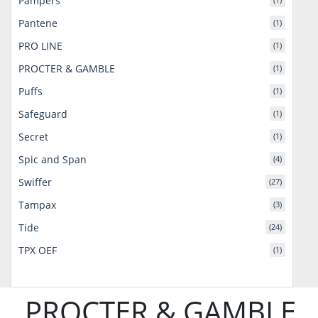
Pampers
Pantene
(1)
PRO LINE
(1)
PROCTER & GAMBLE
(1)
Puffs
(1)
Safeguard
(1)
Secret
(1)
Spic and Span
(4)
Swiffer
(27)
Tampax
(3)
Tide
(24)
TPX OEF
(1)
PROCTER & GAMBLE