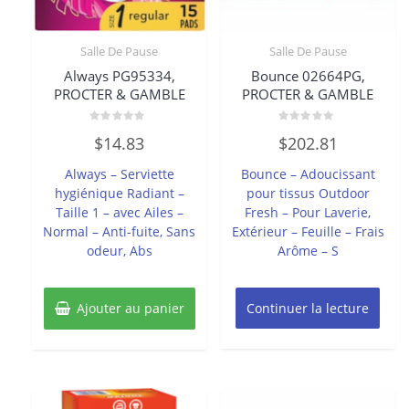
Salle De Pause
Salle De Pause
Always PG95334,
Bounce 02664PG,
PROCTER & GAMBLE
PROCTER & GAMBLE
Note
Note
$
14.83
$
202.81
0
0
sur
sur
5
5
Always – Serviette
Bounce – Adoucissant
hygiénique Radiant –
pour tissus Outdoor
Taille 1 – avec Ailes –
Fresh – Pour Laverie,
Normal – Anti-fuite, Sans
Extérieur – Feuille – Frais
odeur, Abs
Arôme – S
Ajouter au panier
Continuer la lecture