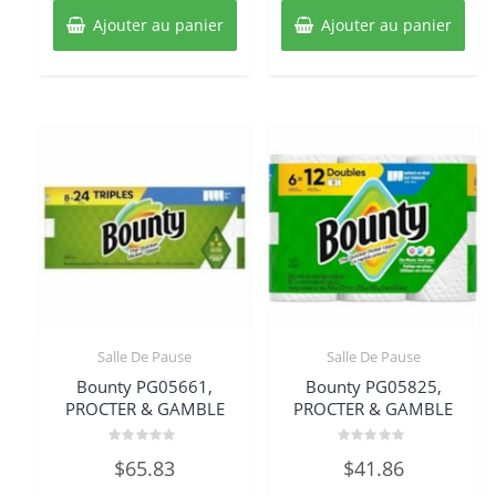
Ajouter au panier
Ajouter au panier
Salle De Pause
Salle De Pause
Bounty PG05661,
Bounty PG05825,
PROCTER & GAMBLE
PROCTER & GAMBLE
Note
Note
$
65.83
$
41.86
0
0
sur
sur
5
5