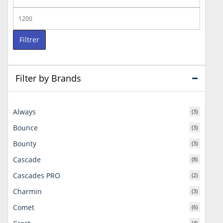
min
Prix
max
Filtrer
Filter by Brands
Always
(3)
Bounce
(3)
Bounty
(3)
Cascade
(8)
Cascades PRO
(2)
Charmin
(3)
Comet
(6)
(4)