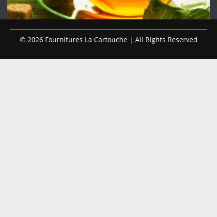
© 2026 Fournitures La Cartouche | All Rights Reserved