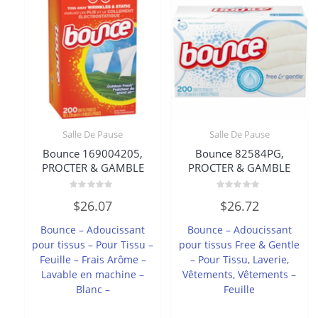
Salle De Pause
Salle De Pause
Bounce 169004205,
Bounce 82584PG,
PROCTER & GAMBLE
PROCTER & GAMBLE
Note
Note
$
26.07
$
26.72
0
0
sur
sur
5
5
Bounce – Adoucissant
Bounce – Adoucissant
pour tissus – Pour Tissu –
pour tissus Free & Gentle
Feuille – Frais Arôme –
– Pour Tissu, Laverie,
Lavable en machine –
Vêtements, Vêtements –
Blanc –
Feuille