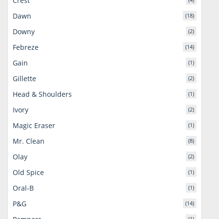
Crest
Dawn
(18)
Downy
(2)
Febreze
(14)
Gain
(1)
Gillette
(2)
Head & Shoulders
(1)
Ivory
(2)
Magic Eraser
(1)
Mr. Clean
(8)
Olay
(2)
Old Spice
(1)
Oral-B
(1)
P&G
(14)
(1)