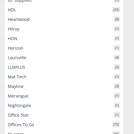
GT Supplies
HDL
(23)
Heartwood
(8)
Hilroy
(1)
HON
(1)
Horizon
(1)
Louisville
(4)
LUXPLUS
(2)
Mat Tech
(1)
Mayline
(3)
Merangue
(1)
Nightingale
(1)
Office Star
(1)
Offices To Go
(72)
(30)