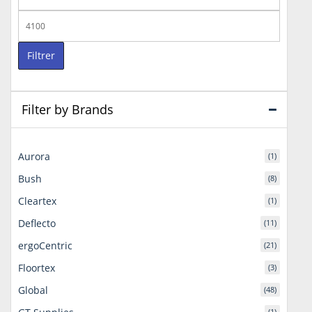
min
Prix
max
Filtrer
Filter by Brands
Aurora
(1)
Bush
(8)
Cleartex
(1)
Deflecto
(11)
ergoCentric
(21)
Floortex
(3)
Global
(48)
(1)