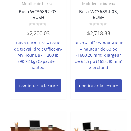
Mobilier de bureau
Mobilier de bureau
Bush WC36892-03,
Bush WC36894-03,
BUSH
BUSH
Note
Note
$
2,200.03
$
2,718.33
0
0
sur
sur
5
5
Bush Furniture – Poste
Bush – Office-in-an-Hour
de travail droit Office-In-
– hauteur de 63 po
An-Hour BBF – 200 lb
(1600,20 mm) x largeur
(90,72 kg) Capacité –
de 64,5 po (1638,30 mm)
hauteur
x profond
Continuer la lecture
Continuer la lecture