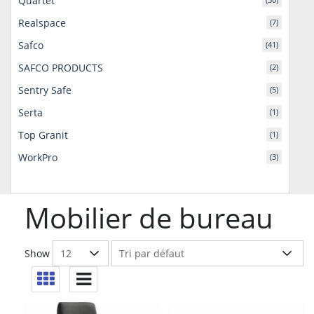
Quartet
Realspace
(7)
Safco
(41)
SAFCO PRODUCTS
(2)
Sentry Safe
(5)
Serta
(1)
Top Granit
(1)
WorkPro
(3)
Mobilier de bureau
Show