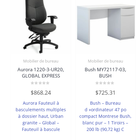
Mobilier de bureau
Mobilier de bureau
Aurora 1220-3-UR20,
Bush MY72117-03,
GLOBAL EXPRESS
BUSH
Note
Note
$
868.24
$
725.31
0
0
sur
sur
5
5
Aurora Fauteuil à
Bush – Bureau
basculements multiples
d »ordinateur 47 po
à dossier haut, Urban
compact Montrese Bush,
granite – Global –
blanc pur – 1 Tiroirs –
Fauteuil à bascule
200 lb (90,72 kg) C