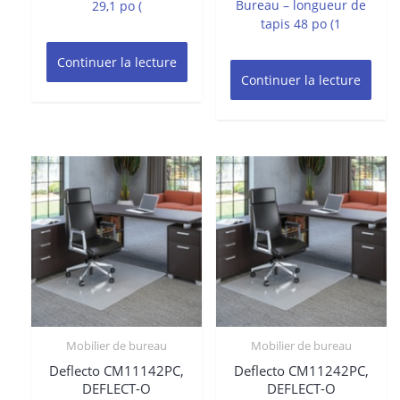
Bureau – longueur de
29,1 po (
tapis 48 po (1
Continuer la lecture
Continuer la lecture
Mobilier de bureau
Mobilier de bureau
Deflecto CM11142PC,
Deflecto CM11242PC,
DEFLECT-O
DEFLECT-O