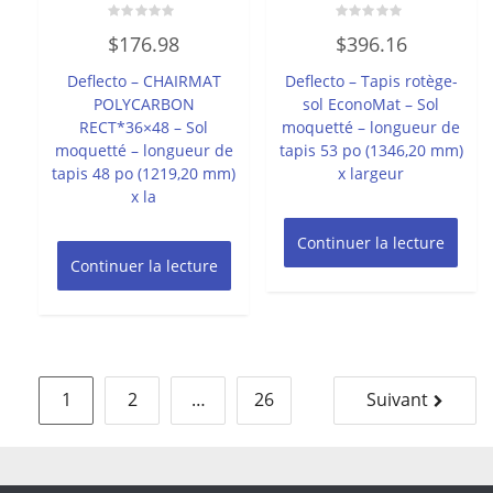
Note
Note
$
176.98
$
396.16
0
0
sur
sur
5
5
Deflecto – CHAIRMAT
Deflecto – Tapis rotège-
POLYCARBON
sol EconoMat – Sol
RECT*36×48 – Sol
moquetté – longueur de
moquetté – longueur de
tapis 53 po (1346,20 mm)
tapis 48 po (1219,20 mm)
x largeur
x la
Continuer la lecture
Continuer la lecture
Pagination
1
2
…
26
Suivant
des
publications