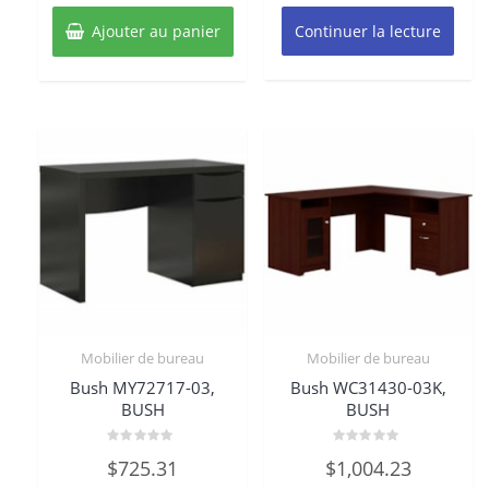
Ajouter au panier
Continuer la lecture
Mobilier de bureau
Mobilier de bureau
Bush MY72717-03,
Bush WC31430-03K,
BUSH
BUSH
Note
Note
$
725.31
$
1,004.23
0
0
sur
sur