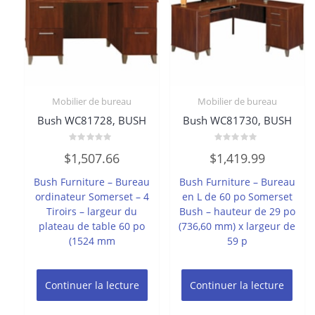
Mobilier de bureau
Mobilier de bureau
Bush WC81728, BUSH
Bush WC81730, BUSH
Note
Note
$
1,507.66
$
1,419.99
0
0
sur
sur
5
5
Bush Furniture – Bureau
Bush Furniture – Bureau
ordinateur Somerset – 4
en L de 60 po Somerset
Tiroirs – largeur du
Bush – hauteur de 29 po
plateau de table 60 po
(736,60 mm) x largeur de
(1524 mm
59 p
Continuer la lecture
Continuer la lecture