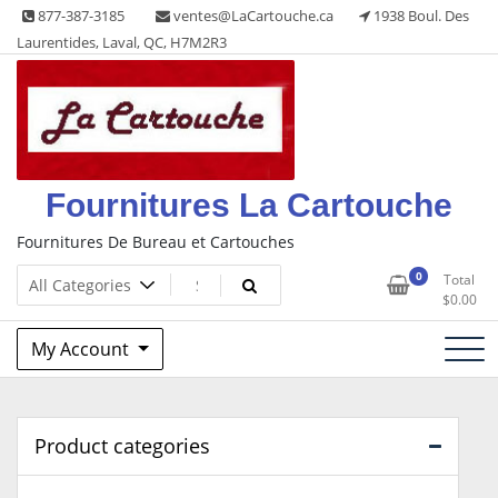
Skip
877-387-3185
ventes@LaCartouche.ca
1938 Boul. Des
to
Laurentides, Laval, QC, H7M2R3
content
Fournitures La Cartouche
Fournitures De Bureau et Cartouches
0
Total
$
0.00
My Account
Product categories