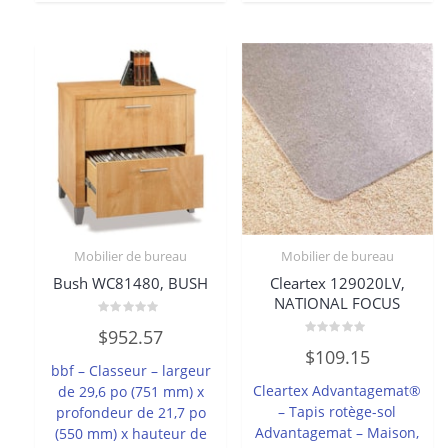
Mobilier de bureau
Mobilier de bureau
Bush WC81480, BUSH
Cleartex 129020LV,
NATIONAL FOCUS
Note
$
952.57
0
Note
sur
$
109.15
0
5
bbf – Classeur – largeur
sur
5
Cleartex Advantagemat®
de 29,6 po (751 mm) x
– Tapis rotège-sol
profondeur de 21,7 po
Advantagemat – Maison,
(550 mm) x hauteur de