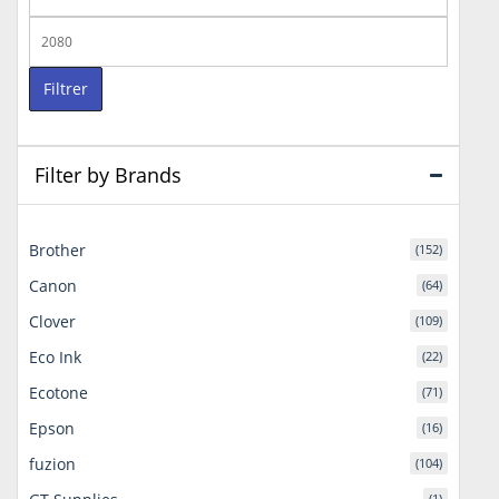
min
Prix
max
Filtrer
Filter by Brands
Brother
(152)
Canon
(64)
Clover
(109)
Eco Ink
(22)
Ecotone
(71)
Epson
(16)
fuzion
(104)
(1)