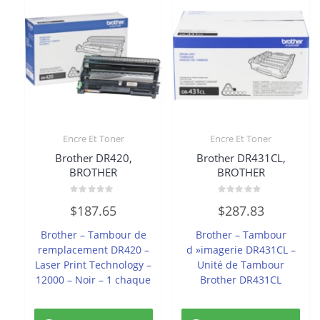
Encre Et Toner
Encre Et Toner
Brother DR420,
Brother DR431CL,
BROTHER
BROTHER
Note
Note
$
187.65
$
287.83
0
0
sur
sur
5
5
Brother – Tambour de
Brother – Tambour
remplacement DR420 –
d »imagerie DR431CL –
Laser Print Technology –
Unité de Tambour
12000 – Noir – 1 chaque
Brother DR431CL