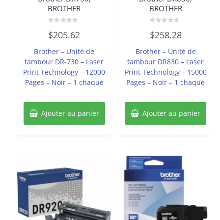
BROTHER
BROTHER
Note
Note
$
205.62
$
258.28
0
0
sur
sur
5
5
Brother – Unité de
Brother – Unité de
tambour DR-730 – Laser
tambour DR830 – Laser
Print Technology – 12000
Print Technology – 15000
Pages – Noir – 1 chaque
Pages – Noir – 1 chaque
Ajouter au panier
Ajouter au panier