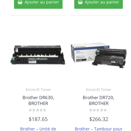
Ajouter au panier
Ajouter au panier
Encre Et Toner
Encre Et Toner
Brother DR630,
Brother DR720,
BROTHER
BROTHER
Note
Note
$
187.65
$
266.32
0
0
sur
sur
5
5
Brother – Unité de
Brother – Tambour pour