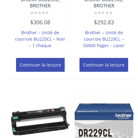
BROTHER
BROTHER
Note
Note
$
306.08
$
292.83
0
0
sur
sur
5
5
Brother – Unité de
Brother – Unité de
courroie BU220CL – Noir
courroie BU229CL –
– 1 chaque
50000 Pages – Laser
Continuer la lecture
Continuer la lecture