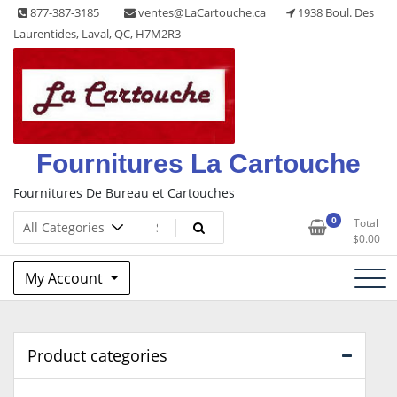
Skip
877-387-3185
ventes@LaCartouche.ca
1938 Boul. Des
to
Laurentides, Laval, QC, H7M2R3
content
Fournitures La Cartouche
Fournitures De Bureau et Cartouches
0
Total
$
0.00
My Account
Product categories