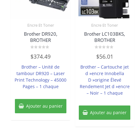
Encre Et Toner
Encre Et Toner
Brother DR920,
Brother LC103BKS,
BROTHER
BROTHER
Note
Note
$
374.49
$
56.01
0
0
sur
sur
5
5
Brother – Unité de
Brother – Cartouche jet
tambour DR920 – Laser
d »encre Innobella
Print Technology – 45000
D »origine Élevé
Pages – 1 chaque
Rendement Jet d »encre
– Noir – 1 chaque
Ajouter au panier
Ajouter au panier