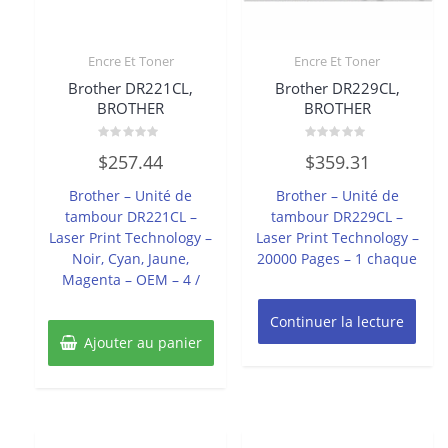
Encre Et Toner
Encre Et Toner
Brother DR221CL,
Brother DR229CL,
BROTHER
BROTHER
Note
Note
$
257.44
$
359.31
0
0
sur
sur
5
5
Brother – Unité de
Brother – Unité de
tambour DR221CL –
tambour DR229CL –
Laser Print Technology –
Laser Print Technology –
Noir, Cyan, Jaune,
20000 Pages – 1 chaque
Magenta – OEM – 4 /
Continuer la lecture
Ajouter au panier