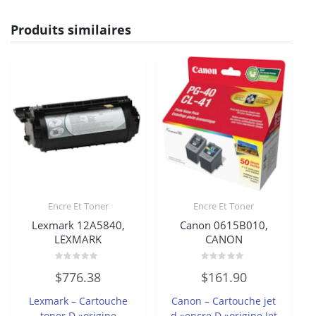
Produits similaires
Encre Et Toner
Encre Et Toner
Lexmark 12A5840,
Canon 0615B010,
LEXMARK
CANON
Note
Note
$
776.38
$
161.90
0
0
sur
sur
5
5
Lexmark – Cartouche
Canon – Cartouche jet
toner D »origine
d »encre D »origine Jet