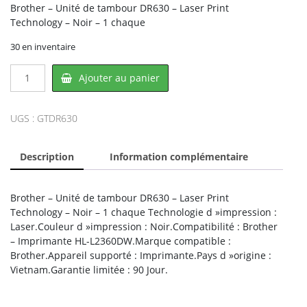
Brother – Unité de tambour DR630 – Laser Print
Technology – Noir – 1 chaque
30 en inventaire
quantité
Ajouter au panier
de
Brother
DR630,
UGS :
GTDR630
BROTHER
Description
Information complémentaire
Brother – Unité de tambour DR630 – Laser Print
Technology – Noir – 1 chaque Technologie d »impression :
Laser.Couleur d »impression : Noir.Compatibilité : Brother
– Imprimante HL-L2360DW.Marque compatible :
Brother.Appareil supporté : Imprimante.Pays d »origine :
Vietnam.Garantie limitée : 90 Jour.