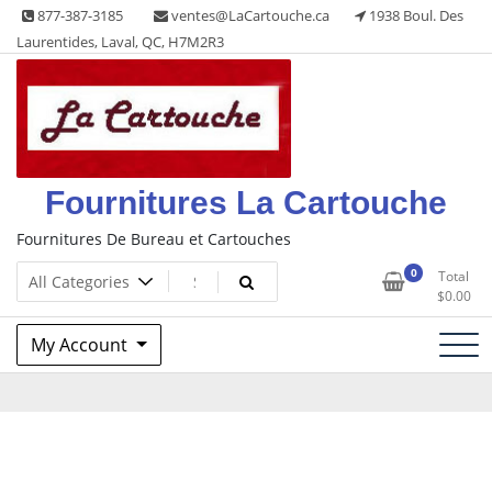
Skip
877-387-3185
ventes@LaCartouche.ca
1938 Boul. Des
to
Laurentides, Laval, QC, H7M2R3
content
Fournitures La Cartouche
Fournitures De Bureau et Cartouches
0
Total
$
0.00
My Account