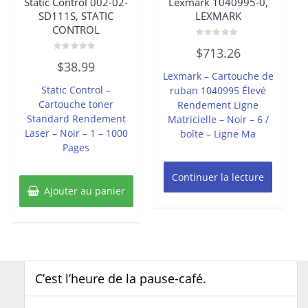
Static Control 002-02-
Lexmark 1040995-0,
SD111S, STATIC
LEXMARK
CONTROL
Note
$
713.26
0
Note
sur
$
38.99
0
5
Lexmark – Cartouche de
sur
5
Static Control –
ruban 1040995 Élevé
Cartouche toner
Rendement Ligne
Standard Rendement
Matricielle – Noir – 6 /
Laser – Noir – 1 – 1000
boîte – Ligne Ma
Pages
Continuer la lecture
Ajouter au panier
C’est l’heure de la pause-café.