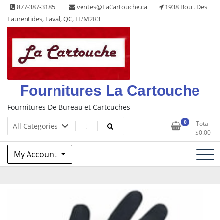
Skip
877-387-3185
ventes@LaCartouche.ca
1938 Boul. Des
to
Laurentides, Laval, QC, H7M2R3
content
Fournitures La Cartouche
Fournitures De Bureau et Cartouches
0
Total
$
0.00
My Account