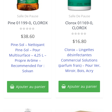
Salle De Pause
Salle De Pause
Pine 01199-0, CLOROX
Clorox 01169-0,
CLOROX
Note
$
38.60
0
Note
sur
$
16.80
0
5
Pine-Sol – Nettoyant
sur
5
Clorox – Lingettes
Pine-Sol – Pour
désinfectantes
Multisurface – 4,25 L –
Commercial Solutions
Propre Arôme –
(parfum frais) – Pour Ver,
Recommended For :
Miroir, Bois, Acry
Solvan
Ajouter au panier
Ajouter au panier