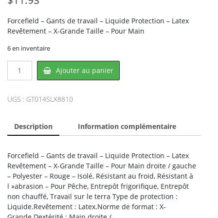
Forcefield – Gants de travail – Liquide Protection – Latex
Revêtement – X-Grande Taille – Pour Main
6 en inventaire
quantité
Ajouter au panier
de
Forcefield
014-
UGS :
GT014SLX8810
SLX88-
10,
Description
Information complémentaire
LATOPLAST
Forcefield – Gants de travail – Liquide Protection – Latex
Revêtement – X-Grande Taille – Pour Main droite / gauche
– Polyester – Rouge – Isolé, Résistant au froid, Résistant à
l »abrasion – Pour Pêche, Entrepôt frigorifique, Entrepôt
non chauffé, Travail sur le terra Type de protection :
Liquide.Revêtement : Latex.Norme de format : X-
Grande.Dextérité : Main droite /