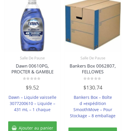
Salle De Pause
Salle De Pause
Dawn 00610PG,
Bankers Box 0062807,
PROCTER & GAMBLE
FELLOWES
Note
Note
$
9.52
$
130.74
0
0
sur
sur
5
5
Dawn – Liquide vaisselle
Bankers Box – Boîte
3077200610 – Liquide –
d »expédition
431 mL – 1 chaque
SmoothMove – Pour
Stockage – 8 emballage
Ajouter au panier