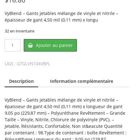
VyBlend – Gants jetables mélange de vinyle et nitrile –
épaisseur de gant 4,50 mil (0,11 mm) x longu
32 en inventaire
quantité
Ajouter au panier
de
VyBlend
GL-
UGS :
GTGLVN104VBFL
VN104VBFL,
HOSPECO
Description
Information complémentaire
VyBlend – Gants jetables mélange de vinyle et nitrile –
épaisseur de gant 4,50 mil (0,11 mm) x longueur de gant
9,05 po (229,87 mm) – Polyuréthane Revêtement – Grande
Taille – Vinyle, Nitrile, Chlorure de polyvinyle (PVC). –
Jetable, Résistants, Confortable, Non st&eacute Quantité
par contenant : 98.Type de contenant : boîte.Revêtement :
Polyuréthane.Longueur du gant : 9,05 po (229,87