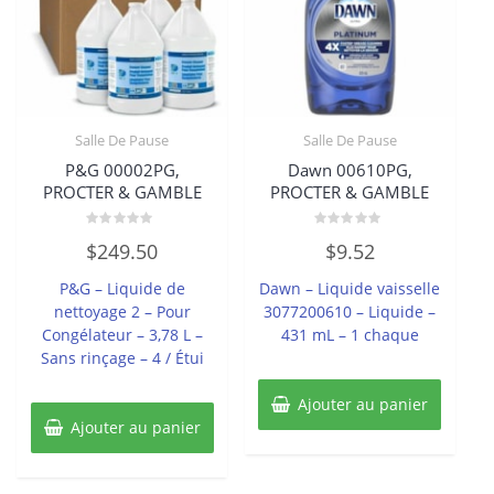
Salle De Pause
Salle De Pause
P&G 00002PG,
Dawn 00610PG,
PROCTER & GAMBLE
PROCTER & GAMBLE
Note
Note
$
249.50
$
9.52
0
0
sur
sur
5
5
P&G – Liquide de
Dawn – Liquide vaisselle
nettoyage 2 – Pour
3077200610 – Liquide –
Congélateur – 3,78 L –
431 mL – 1 chaque
Sans rinçage – 4 / Étui
Ajouter au panier
Ajouter au panier