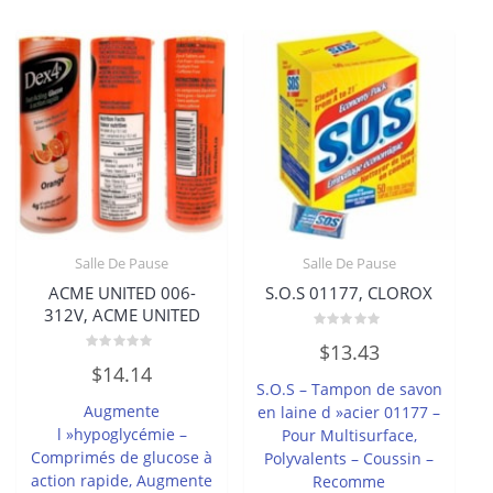
Salle De Pause
Salle De Pause
ACME UNITED 006-
S.O.S 01177, CLOROX
312V, ACME UNITED
Note
$
13.43
0
Note
sur
$
14.14
0
5
S.O.S – Tampon de savon
sur
5
Augmente
en laine d »acier 01177 –
l »hypoglycémie –
Pour Multisurface,
Comprimés de glucose à
Polyvalents – Coussin –
action rapide, Augmente
Recomme