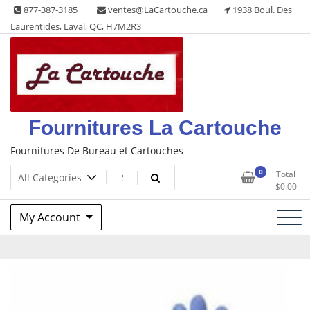
Skip
877-387-3185
ventes@LaCartouche.ca
1938 Boul. Des
to
Laurentides, Laval, QC, H7M2R3
content
Fournitures La Cartouche
Fournitures De Bureau et Cartouches
0
Total
$
0.00
My Account