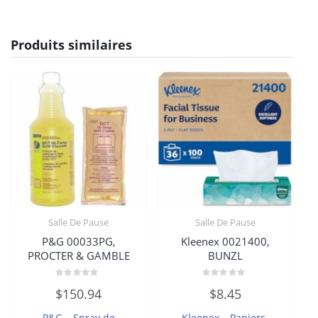
Produits similaires
Salle De Pause
Salle De Pause
P&G 00033PG,
Kleenex 0021400,
PROCTER & GAMBLE
BUNZL
Note
Note
$
150.94
$
8.45
0
0
sur
sur
5
5
P&G – Spray de
Kleenex – Papiers-