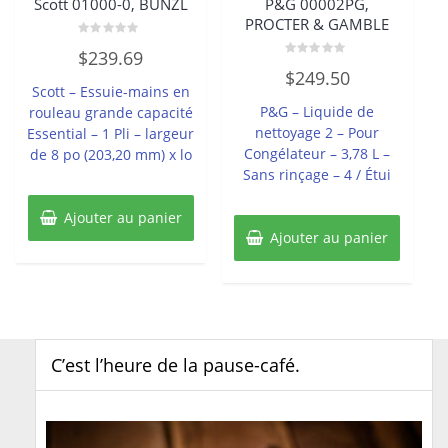
Scott 01000-0, BUNZL
P&G 00002PG,
PROCTER & GAMBLE
Note
$
239.69
0
Note
sur
$
249.50
0
5
Scott – Essuie-mains en
sur
5
P&G – Liquide de
rouleau grande capacité
nettoyage 2 – Pour
Essential – 1 Pli – largeur
Congélateur – 3,78 L –
de 8 po (203,20 mm) x lo
Sans rinçage – 4 / Étui
Ajouter au panier
Ajouter au panier
C’est l’heure de la pause-café.