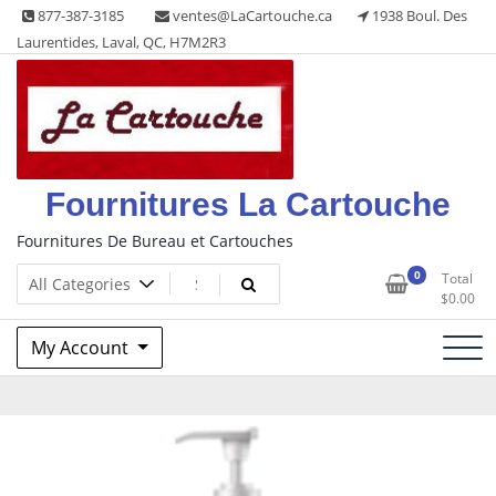
Skip
877-387-3185
ventes@LaCartouche.ca
1938 Boul. Des
to
Laurentides, Laval, QC, H7M2R3
content
Fournitures La Cartouche
Fournitures De Bureau et Cartouches
0
Total
$
0.00
My Account