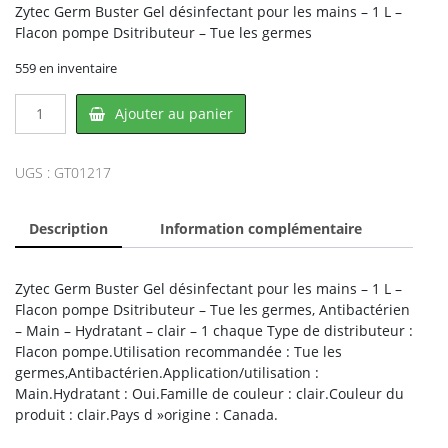
Zytec Germ Buster Gel désinfectant pour les mains – 1 L –
Flacon pompe Dsitributeur – Tue les germes
559 en inventaire
quantité
Ajouter au panier
de
Zytec
01217,
UGS :
GT01217
NOVELLA
Description
Information complémentaire
Zytec Germ Buster Gel désinfectant pour les mains – 1 L –
Flacon pompe Dsitributeur – Tue les germes, Antibactérien
– Main – Hydratant – clair – 1 chaque Type de distributeur :
Flacon pompe.Utilisation recommandée : Tue les
germes,Antibactérien.Application/utilisation :
Main.Hydratant : Oui.Famille de couleur : clair.Couleur du
produit : clair.Pays d »origine : Canada.