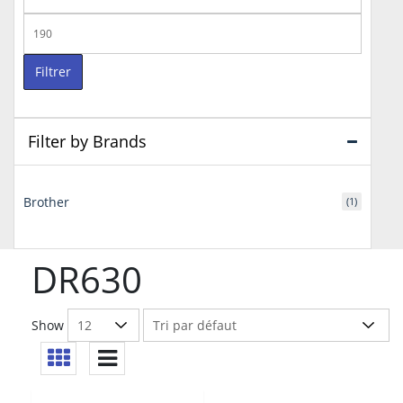
min
Prix
max
Filtrer
Filter by Brands
Brother
(1)
DR630
Show