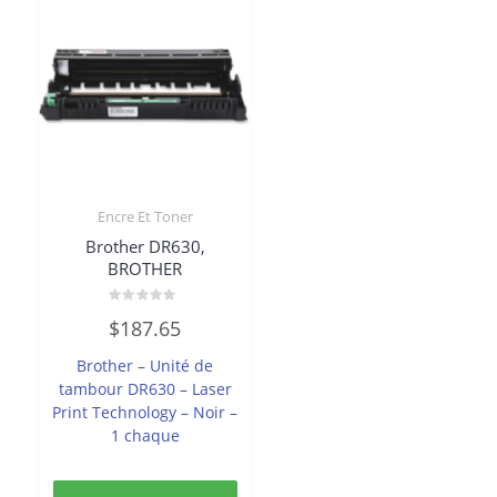
Encre Et Toner
Brother DR630,
BROTHER
Note
$
187.65
0
sur
5
Brother – Unité de
tambour DR630 – Laser
Print Technology – Noir –
1 chaque