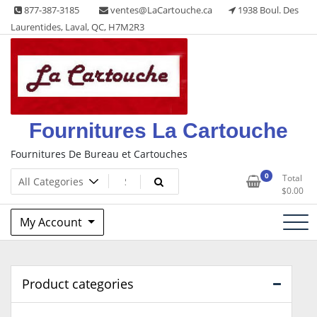
Skip
877-387-3185
ventes@LaCartouche.ca
1938 Boul. Des
to
Laurentides, Laval, QC, H7M2R3
content
Fournitures La Cartouche
Fournitures De Bureau et Cartouches
0
Total
$
0.00
My Account
Product categories