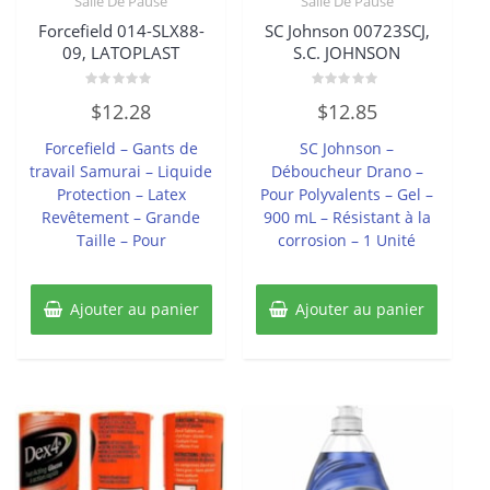
Salle De Pause
Salle De Pause
Forcefield 014-SLX88-
SC Johnson 00723SCJ,
09, LATOPLAST
S.C. JOHNSON
Note
Note
$
12.28
$
12.85
0
0
sur
sur
5
5
Forcefield – Gants de
SC Johnson –
travail Samurai – Liquide
Déboucheur Drano –
Protection – Latex
Pour Polyvalents – Gel –
Revêtement – Grande
900 mL – Résistant à la
Taille – Pour
corrosion – 1 Unité
Ajouter au panier
Ajouter au panier