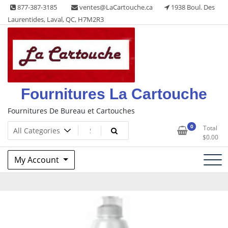
Skip
877-387-3185
ventes@LaCartouche.ca
1938 Boul. Des
to
Laurentides, Laval, QC, H7M2R3
content
Fournitures La Cartouche
Fournitures De Bureau et Cartouches
0
Total
$
0.00
My Account