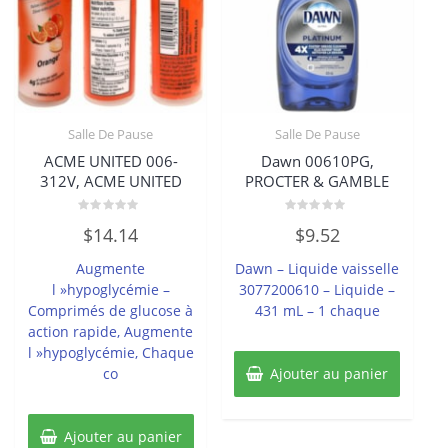
Salle De Pause
Salle De Pause
ACME UNITED 006-
Dawn 00610PG,
312V, ACME UNITED
PROCTER & GAMBLE
Note
Note
$
14.14
$
9.52
0
0
sur
sur
5
5
Augmente
Dawn – Liquide vaisselle
l »hypoglycémie –
3077200610 – Liquide –
Comprimés de glucose à
431 mL – 1 chaque
action rapide, Augmente
l »hypoglycémie, Chaque
co
Ajouter au panier
Ajouter au panier