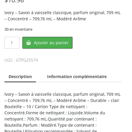
Ivory – Savon à vaisselle classique, parfum original, 709 mL
– Concentré – 709,76 mL – Modéré Arôme
30 en inventaire
quantité
Ajouter au panier
de
Ivory
PG25574,
UGS :
GTPG25574
PROCTER
&
Description
Information complémentaire
GAMBLE
Ivory – Savon à vaisselle classique, parfum original, 709 mL
– Concentré – 709,76 mL – Modéré Arôme – Durable – clair
Bouteille – 10 / Carton Type de nettoyant :
Concentré.Forme de nettoyant : Liquide.Volume du
nettoyant : 709,76 mL.Quantité par contenant :
Bouteille.Parfum : Modéré.Type de contenant :
Bouteille.Utilisation recommandée : Solvant de