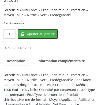
Forcefield – NitriForce – Produit chimique Protection –
Moyen Taille – Nitrile – Vert – Biodégradabl
4 en inventaire
quantité
Ajouter au panier
de
Forcefield
L00765512,
UGS :
GTL00765512
LATOPLAST
Description
Information complémentaire
Forcefield – NitriForce – Produit chimique Protection –
Moyen Taille – Nitrile – Vert – Biodégradable, Sans latex,
Bouts des doigts texturés – Pour Éxamination, Médical –
1000 Étui – 100 / boîte Quantité par contenant : 1000.Type
de contenant : Étui.Type de protection : Produit
chimique.Norme de format : Moyen.Application/utilisation
: Éxamination,Médical.Jetable : Oui.Sans poudre :