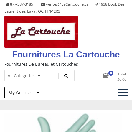
Skip
877-387-3185
ventes@LaCartouche.ca
1938 Boul. Des
to
Laurentides, Laval, QC, H7M2R3
content
Fournitures La Cartouche
Fournitures De Bureau et Cartouches
0
Total
$
0.00
My Account