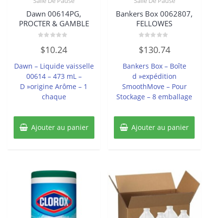
Salle De Pause
Salle De Pause
Dawn 00614PG,
Bankers Box 0062807,
PROCTER & GAMBLE
FELLOWES
Note
Note
$
10.24
$
130.74
0
0
sur
sur
5
5
Dawn – Liquide vaisselle
Bankers Box – Boîte
00614 – 473 mL –
d »expédition
D »origine Arôme – 1
SmoothMove – Pour
chaque
Stockage – 8 emballage
Ajouter au panier
Ajouter au panier