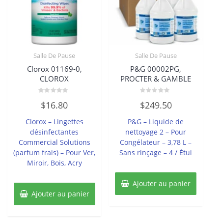
Salle De Pause
Salle De Pause
Clorox 01169-0,
P&G 00002PG,
CLOROX
PROCTER & GAMBLE
Note
Note
$
16.80
$
249.50
0
0
sur
sur
5
5
Clorox – Lingettes
P&G – Liquide de
désinfectantes
nettoyage 2 – Pour
Commercial Solutions
Congélateur – 3,78 L –
(parfum frais) – Pour Ver,
Sans rinçage – 4 / Étui
Miroir, Bois, Acry
Ajouter au panier
Ajouter au panier