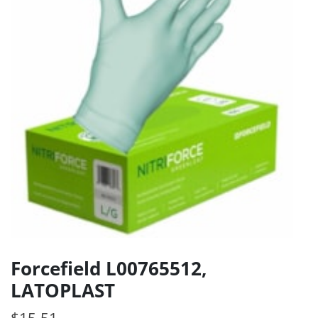
Forcefield L00765512,
LATOPLAST
$
15.51