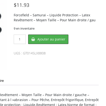
$
11.93
Forcefield – Samurai – Liquide Protection – Latex
Revêtement – Moyen Taille – Pour Main droite / gau
9 en inventaire
quantité
Ajouter au panier
de
Forcefield
014-
UGS :
GT014SLX8808
SLX88-
08,
LATOPLAST
ire
 Revêtement – Moyen Taille – Pour Main droite / gauche –
stant à l »abrasion – Pour Pêche, Entrepôt frigorifique, Entrepôt
e de protection : Liquide.Revêtement : Latex.Norme de format :