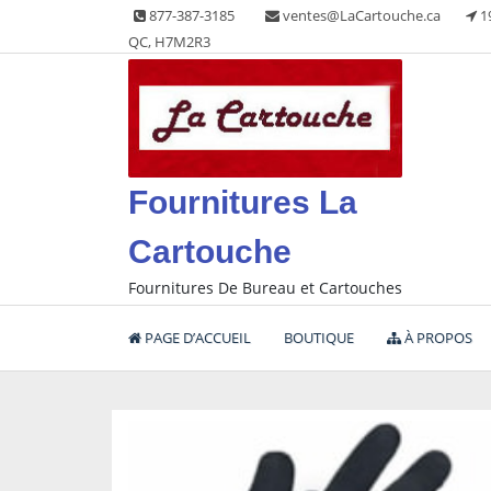
Skip
877-387-3185
ventes@LaCartouche.ca
1
to
QC, H7M2R3
content
Fournitures La
Cartouche
Fournitures De Bureau et Cartouches
PAGE D’ACCUEIL
BOUTIQUE
À PROPOS