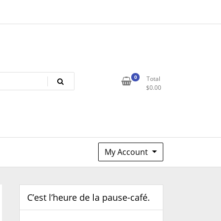
0
Total
$
0.00
My Account
C’est l’heure de la pause-café.