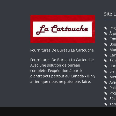
Site 
Pag
À p
Con
Bou
Mo
Fournitures De Bureau La Cartouche
Car
Fournitures De Bureau La Cartouche
Exp
Avec une solution de bureau
Lis
complète, l'expédition à partir
Lie
d'entrepôts partout au Canada - il n'y
Men
a rien que nous ne puissions faire.
Ave
Pol
Pro
Séc
Ter