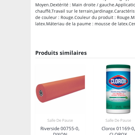
Moyen.Dextérité : Main droite / gauche.Applicatio
chauffé,Travail sur le terrain,Jardinage.Caractéris
de couleur : Rouge.Couleur du produit : Rouge.Ma
latex.Máteriau de la paume : mousse de latex.Cert
Produits similaires
Salle De Pause
Salle De Pause
Riverside 00755-0,
Clorox 01169-0
DIXON
CLOROX