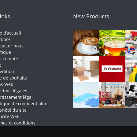
Links
New Products
e d’accueil
ropos
tacter nous
tique
n compte
t
édition
te de souhaits
ns Web
tions légales
rtissement légal
itique de confidentialité
priété du site
urité Web
mes et conditions