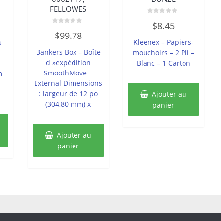
FELLOWES
Note
$
8.45
0
Note
sur
$
99.78
0
5
s
Kleenex – Papiers-
sur
5
Bankers Box – Boîte
mouchoirs – 2 Pli –
d »expédition
Blanc – 1 Carton
SmoothMove –
m
External Dimensions
: largeur de 12 po
y
Ajouter au
(304,80 mm) x
panier
Ajouter au
panier