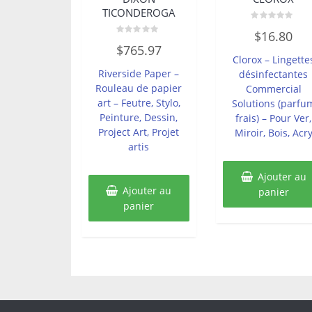
TICONDEROGA
Note
$
16.80
0
Note
sur
$
765.97
0
5
Clorox – Lingette
sur
5
Riverside Paper –
désinfectantes
Rouleau de papier
Commercial
art – Feutre, Stylo,
Solutions (parfu
Peinture, Dessin,
frais) – Pour Ver,
Project Art, Projet
Miroir, Bois, Acr
artis
Ajouter au
Ajouter au
panier
panier