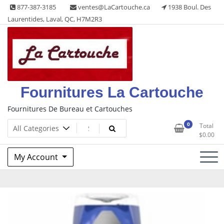
Skip
877-387-3185
ventes@LaCartouche.ca
1938 Boul. Des
to
Laurentides, Laval, QC, H7M2R3
content
Fournitures La Cartouche
Fournitures De Bureau et Cartouches
0
Total
$
0.00
My Account