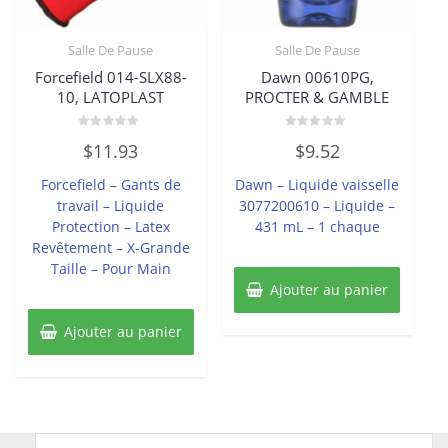
Salle De Pause
Salle De Pause
Forcefield 014-SLX88-
Dawn 00610PG,
10, LATOPLAST
PROCTER & GAMBLE
Note
Note
$
11.93
$
9.52
0
0
sur
sur
5
5
Forcefield – Gants de
Dawn – Liquide vaisselle
travail – Liquide
3077200610 – Liquide –
Protection – Latex
431 mL – 1 chaque
Revêtement – X-Grande
Taille – Pour Main
Ajouter au panier
Ajouter au panier