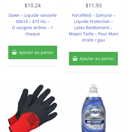
Note
Note
$
10.24
$
11.93
0
0
sur
sur
5
5
Dawn – Liquide vaisselle
Forcefield – Samurai –
00614 – 473 mL –
Liquide Protection –
D »origine Arôme – 1
Latex Revêtement –
chaque
Moyen Taille – Pour Main
droite / gau
Ajouter au panier
Ajouter au panier