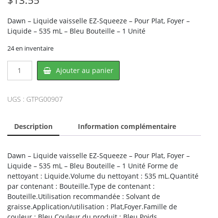
Dawn – Liquide vaisselle EZ-Squeeze – Pour Plat, Foyer –
Liquide – 535 mL – Bleu Bouteille – 1 Unité
24 en inventaire
quantité
Ajouter au panier
de
Dawn
PG00907,
UGS :
GTPG00907
PROCTER
&
Description
Information complémentaire
GAMBLE
Dawn – Liquide vaisselle EZ-Squeeze – Pour Plat, Foyer –
Liquide – 535 mL – Bleu Bouteille – 1 Unité Forme de
nettoyant : Liquide.Volume du nettoyant : 535 mL.Quantité
par contenant : Bouteille.Type de contenant :
Bouteille.Utilisation recommandée : Solvant de
graisse.Application/utilisation : Plat,Foyer.Famille de
couleur : Bleu.Couleur du produit : Bleu.Poids