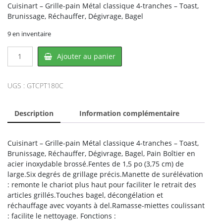
Cuisinart – Grille-pain Métal classique 4-tranches – Toast,
Brunissage, Réchauffer, Dégivrage, Bagel
9 en inventaire
quantité
Ajouter au panier
de
Cuisinart
CPT-
UGS :
GTCPT180C
180C,
CONAIR
Description
Information complémentaire
Cuisinart – Grille-pain Métal classique 4-tranches – Toast,
Brunissage, Réchauffer, Dégivrage, Bagel, Pain Boîtier en
acier inoxydable brossé.Fentes de 1,5 po (3,75 cm) de
large.Six degrés de grillage précis.Manette de surélévation
: remonte le chariot plus haut pour faciliter le retrait des
articles grillés.Touches bagel, décongélation et
réchauffage avec voyants à del.Ramasse-miettes coulissant
: facilite le nettoyage. Fonctions :