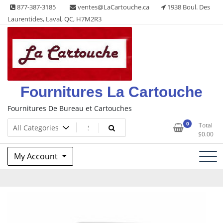
Skip
877-387-3185
ventes@LaCartouche.ca
1938 Boul. Des
to
Laurentides, Laval, QC, H7M2R3
content
Fournitures La Cartouche
Fournitures De Bureau et Cartouches
0
Total
$
0.00
My Account