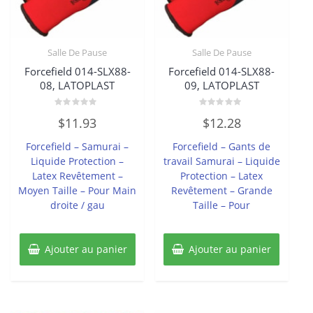
Salle De Pause
Salle De Pause
Forcefield 014-SLX88-
Forcefield 014-SLX88-
08, LATOPLAST
09, LATOPLAST
Note
Note
$
11.93
$
12.28
0
0
sur
sur
5
5
Forcefield – Samurai –
Forcefield – Gants de
Liquide Protection –
travail Samurai – Liquide
Latex Revêtement –
Protection – Latex
Moyen Taille – Pour Main
Revêtement – Grande
droite / gau
Taille – Pour
Ajouter au panier
Ajouter au panier