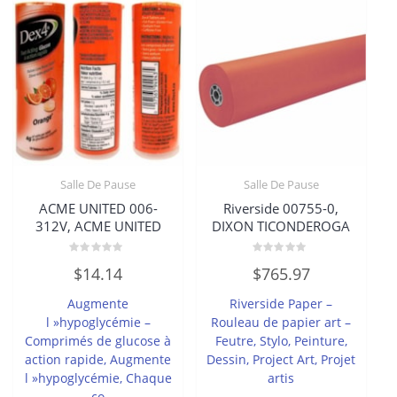
Salle De Pause
Salle De Pause
ACME UNITED 006-
Riverside 00755-0,
312V, ACME UNITED
DIXON TICONDEROGA
Note
Note
$
14.14
$
765.97
0
0
sur
sur
5
5
Augmente
Riverside Paper –
l »hypoglycémie –
Rouleau de papier art –
Comprimés de glucose à
Feutre, Stylo, Peinture,
action rapide, Augmente
Dessin, Project Art, Projet
l »hypoglycémie, Chaque
artis
co