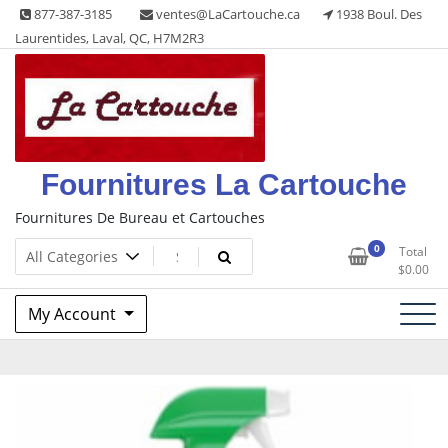
Skip
877-387-3185
ventes@LaCartouche.ca
1938 Boul. Des
to
Laurentides, Laval, QC, H7M2R3
content
Fournitures La Cartouche
Fournitures De Bureau et Cartouches
0
Total
$
0.00
My Account