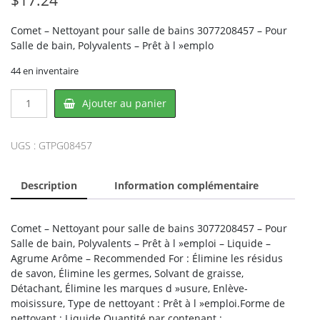
Comet – Nettoyant pour salle de bains 3077208457 – Pour
Salle de bain, Polyvalents – Prêt à l »emplo
44 en inventaire
quantité
Ajouter au panier
de
Comet
PG08457,
UGS :
GTPG08457
PROCTER
&
Description
Information complémentaire
GAMBLE
Comet – Nettoyant pour salle de bains 3077208457 – Pour
Salle de bain, Polyvalents – Prêt à l »emploi – Liquide –
Agrume Arôme – Recommended For : Élimine les résidus
de savon, Élimine les germes, Solvant de graisse,
Détachant, Élimine les marques d »usure, Enlève-
moisissure, Type de nettoyant : Prêt à l »emploi.Forme de
nettoyant : Liquide.Quantité par contenant :