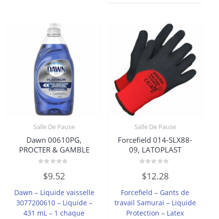
Salle De Pause
Salle De Pause
Dawn 00610PG,
Forcefield 014-SLX88-
PROCTER & GAMBLE
09, LATOPLAST
Note
Note
$
9.52
$
12.28
0
0
sur
sur
5
5
Dawn – Liquide vaisselle
Forcefield – Gants de
3077200610 – Liquide –
travail Samurai – Liquide
431 mL – 1 chaque
Protection – Latex