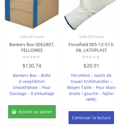
Salle De Pause
Salle De Pause
Bankers Box 0062807,
Forcefield 005-12-513-
FELLOWES
08, LATOPLAST
Note
Note
$
130.74
$
20.91
0
0
sur
sur
5
5
Bankers Box – Boîte
Forcefield – Gants de
d »expédition
travail Knifehandler –
SmoothMove – Pour
Moyen Taille – Pour Main
Stockage – 8 emballage
droite / gauche – Nylon
HPPE,
Ajouter au panier
Continuer la lecture