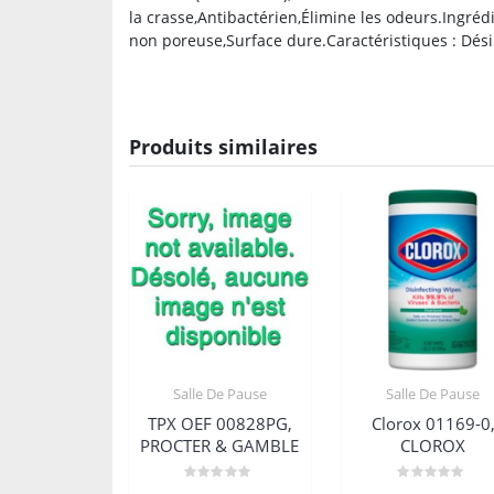
la crasse,Antibactérien,Élimine les odeurs.Ingrédie
non poreuse,Surface dure.Caractéristiques : Dési
Produits similaires
Salle De Pause
Salle De Pause
TPX OEF 00828PG,
Clorox 01169-0
PROCTER & GAMBLE
CLOROX
Note
Note