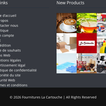
Links
New Products
e d’accueil
ropos
tacter nous
tique
n compte
t
édition
te de souhaits
ns Web
tions légales
rtissement légal
itique de confidentialité
priété du site
urité Web
mes et conditions
© 2026 Fournitures La Cartouche | All Rights Reserved