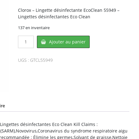
Clorox – Lingette désinfectante EcoClean 55949 –
Lingettes désinfectantes Eco Clean
137 en inventaire
quantité
Ajouter au panier
de
Clorox
CL55949,
UGS :
GTCL55949
CLOROX
ire
Lingettes désinfectantes Eco Clean Kill Claims :
e (SARM),Novovirus,Coronavirus du syndrome respiratoire aigu
n recommandée : Élimine les germes,Solvant de graisse,Nettoie