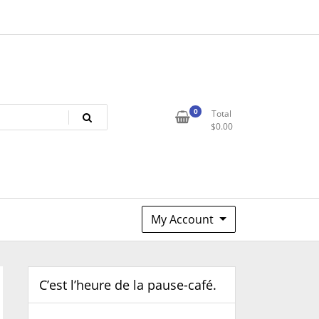
0
Total
$
0.00
My Account
C’est l’heure de la pause-café.