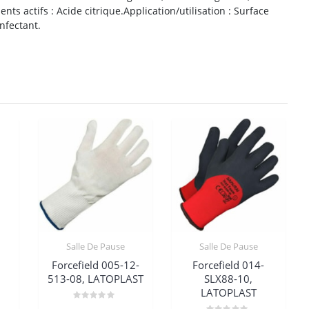
nts actifs : Acide citrique.Application/utilisation : Surface
nfectant.
Salle De Pause
Salle De Pause
,
Forcefield 005-12-
Forcefield 014-
513-08, LATOPLAST
SLX88-10,
LATOPLAST
Note