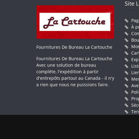
Site 
Pag
À p
Con
Bou
Mo
Fournitures De Bureau La Cartouche
Car
Fournitures De Bureau La Cartouche
Exp
Avec une solution de bureau
Lis
complète, l'expédition à partir
Lie
d'entrepôts partout au Canada - il n'y
Men
a rien que nous ne puissions faire.
Ave
Pol
Pro
Séc
Ter