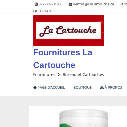
Skip
877-387-3185
ventes@LaCartouche.ca
1
to
QC, H7M2R3
content
Fournitures La
Cartouche
Fournitures De Bureau et Cartouches
PAGE D’ACCUEIL
BOUTIQUE
À PROPOS