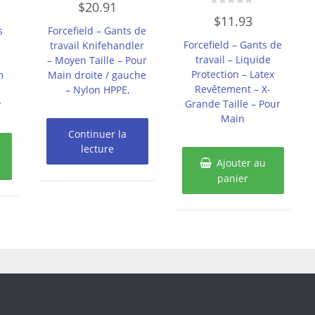
$
20.91
0
Note
sur
$
11.93
0
5
s
Forcefield – Gants de
sur
5
Forcefield – Gants de
travail Knifehandler
travail – Liquide
– Moyen Taille – Pour
Protection – Latex
m
Main droite / gauche
Revêtement – X-
– Nylon HPPE,
Grande Taille – Pour
y
Main
Continuer la
lecture
Ajouter au
panier