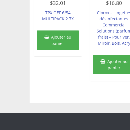
$
32.01
$
16.80
0
0
sur
sur
5
5
TPX OEF 6/54
Clorox – Lingette
MULTIPACK 2.7X
désinfectantes
Commercial
Solutions (parfu
Ajouter au
frais) – Pour Ver,
Miroir, Bois, Acr
panier
Ajouter au
panier