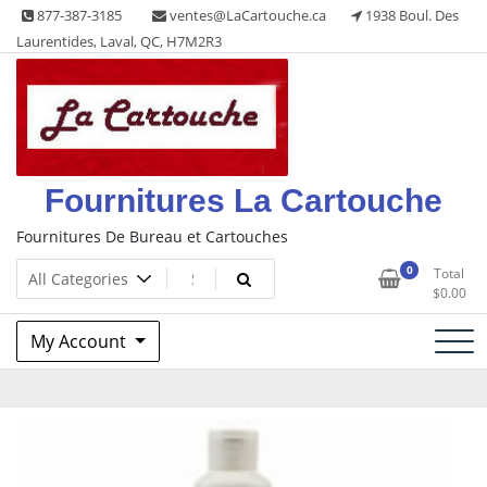
Skip
877-387-3185
ventes@LaCartouche.ca
1938 Boul. Des
to
Laurentides, Laval, QC, H7M2R3
content
Fournitures La Cartouche
Fournitures De Bureau et Cartouches
0
Total
$
0.00
My Account