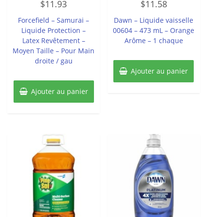
$
11.93
$
11.58
0
0
sur
sur
5
5
Forcefield – Samurai –
Dawn – Liquide vaisselle
Liquide Protection –
00604 – 473 mL – Orange
Latex Revêtement –
Arôme – 1 chaque
Moyen Taille – Pour Main
droite / gau
Ajouter au panier
Ajouter au panier