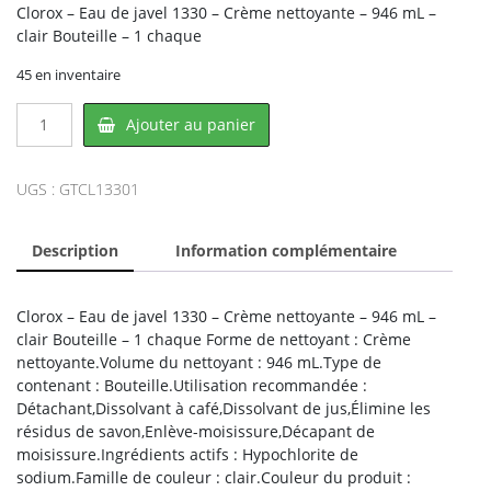
Clorox – Eau de javel 1330 – Crème nettoyante – 946 mL –
clair Bouteille – 1 chaque
45 en inventaire
quantité
Ajouter au panier
de
Clorox
CL1330-
UGS :
GTCL13301
1,
CLOROX
Description
Information complémentaire
Clorox – Eau de javel 1330 – Crème nettoyante – 946 mL –
clair Bouteille – 1 chaque Forme de nettoyant : Crème
nettoyante.Volume du nettoyant : 946 mL.Type de
contenant : Bouteille.Utilisation recommandée :
Détachant,Dissolvant à café,Dissolvant de jus,Élimine les
résidus de savon,Enlève-moisissure,Décapant de
moisissure.Ingrédients actifs : Hypochlorite de
sodium.Famille de couleur : clair.Couleur du produit :