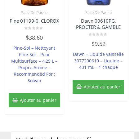
Salle De Pause
Salle De Pause
Pine 01199-0, CLOROX
Dawn 00610PG,
PROCTER & GAMBLE
Note
$
38.60
0
Note
sur
$
9.52
0
5
Pine-Sol – Nettoyant
sur
5
Dawn – Liquide vaisselle
Pine-Sol – Pour
3077200610 – Liquide –
Multisurface – 4,25 L –
431 mL – 1 chaque
Propre Arôme –
Recommended For :
Solvan
Ajouter au panier
Ajouter au panier