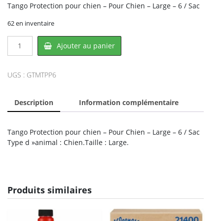
Tango Protection pour chien – Pour Chien – Large – 6 / Sac
62 en inventaire
quantité
Ajouter au panier
de
Tango
MTPP6,
UGS :
GTMTPP6
CONGLOM
Description
Information complémentaire
Tango Protection pour chien – Pour Chien – Large – 6 / Sac
Type d »animal : Chien.Taille : Large.
Produits similaires