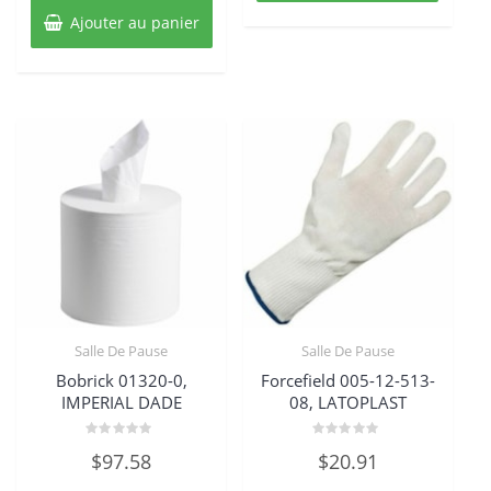
Ajouter au panier
Salle De Pause
Salle De Pause
Bobrick 01320-0,
Forcefield 005-12-513-
IMPERIAL DADE
08, LATOPLAST
Note
Note
$
97.58
$
20.91
0
0
sur
sur
5
5