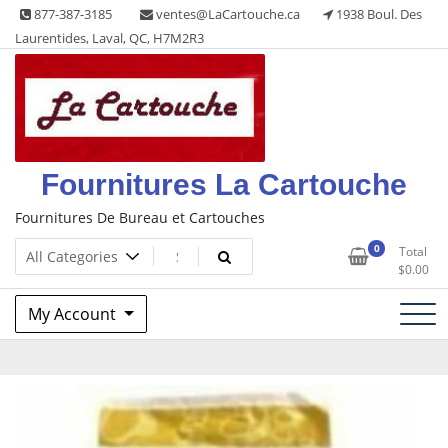
Skip
877-387-3185
ventes@LaCartouche.ca
1938 Boul. Des
to
Laurentides, Laval, QC, H7M2R3
content
Fournitures La Cartouche
Fournitures De Bureau et Cartouches
0
Total
$
0.00
My Account