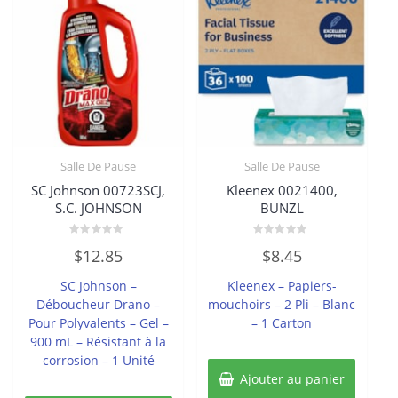
Salle De Pause
Salle De Pause
SC Johnson 00723SCJ,
Kleenex 0021400,
S.C. JOHNSON
BUNZL
Note
Note
$
12.85
$
8.45
0
0
sur
sur
5
5
SC Johnson –
Kleenex – Papiers-
Déboucheur Drano –
mouchoirs – 2 Pli – Blanc
Pour Polyvalents – Gel –
– 1 Carton
900 mL – Résistant à la
corrosion – 1 Unité
Ajouter au panier