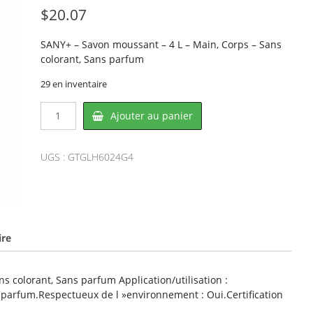
$
20.07
SANY+ – Savon moussant – 4 L – Main, Corps – Sans
colorant, Sans parfum
29 en inventaire
quantité
Ajouter au panier
de
SANY+
GLH-
UGS :
GTGLH6024G4
602-
4G4,
SUPERIOR
SOLUTIONS
ire
s colorant, Sans parfum Application/utilisation :
 parfum.Respectueux de l »environnement : Oui.Certification