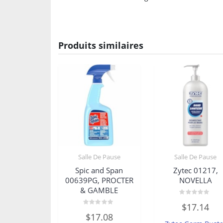
Produits similaires
Salle De Pause
Salle De Pause
Spic and Span
Zytec 01217,
00639PG, PROCTER
NOVELLA
& GAMBLE
Note
$
17.14
0
Note
sur
$
17.08
0
5
sur