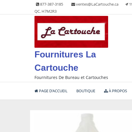
Skip
877-387-3185
ventes@LaCartouche.ca
1
to
QC, H7M2R3
content
Fournitures La
Cartouche
Fournitures De Bureau et Cartouches
PAGE D’ACCUEIL
BOUTIQUE
À PROPOS