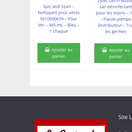
Zytec Germ Buste
5
Spic and Span –
Gel désinfectant
Nettoyant pour vitres
pour les mains – 1
5610000639 – Pour
– Flacon pompe
Ver – 945 mL – Bleu –
Dsitributeur – Tu
1 chaque
les germes
Ajouter au
Ajouter au
panier
panier
Site 