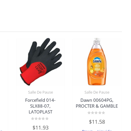
Salle De Pause
Salle De Pause
Forcefield 014-
Dawn 00604PG,
SLX88-07,
PROCTER & GAMBLE
LATOPLAST
Note
$
11.58
0
Note
sur
$
11.93
0
5
sur