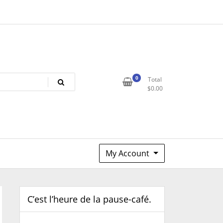
0
Total
$
0.00
My Account
C’est l’heure de la pause-café.