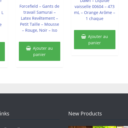
r
Dawn – Liquide
5
Forcefield – Gants de
vaisselle 00604 – 473
travail Samurai –
 L
mL – Orange Arôme –
Latex Revêtement –
1 chaque
Petit Taille – Mousse
e
– Rouge, Noir – Iso
Ajouter au
panier
Ajouter au
panier
Links
New Products