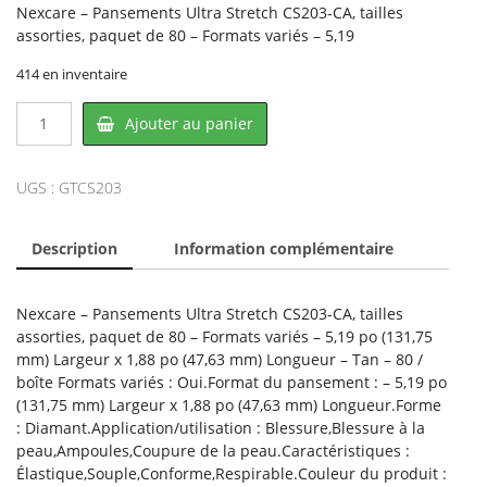
Nexcare – Pansements Ultra Stretch CS203-CA, tailles
assorties, paquet de 80 – Formats variés – 5,19
414 en inventaire
quantité
Ajouter au panier
de
Nexcare
CS203,
UGS :
GTCS203
3M
Description
Information complémentaire
Nexcare – Pansements Ultra Stretch CS203-CA, tailles
assorties, paquet de 80 – Formats variés – 5,19 po (131,75
mm) Largeur x 1,88 po (47,63 mm) Longueur – Tan – 80 /
boîte Formats variés : Oui.Format du pansement : – 5,19 po
(131,75 mm) Largeur x 1,88 po (47,63 mm) Longueur.Forme
: Diamant.Application/utilisation : Blessure,Blessure à la
peau,Ampoules,Coupure de la peau.Caractéristiques :
Élastique,Souple,Conforme,Respirable.Couleur du produit :