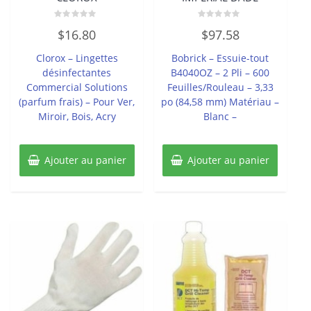
Note
Note
$
16.80
$
97.58
0
0
sur
sur
5
5
Clorox – Lingettes
Bobrick – Essuie-tout
désinfectantes
B4040OZ – 2 Pli – 600
Commercial Solutions
Feuilles/Rouleau – 3,33
(parfum frais) – Pour Ver,
po (84,58 mm) Matériau –
Miroir, Bois, Acry
Blanc –
Ajouter au panier
Ajouter au panier