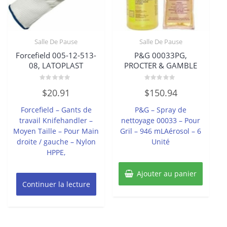
Salle De Pause
Salle De Pause
Forcefield 005-12-513-
P&G 00033PG,
08, LATOPLAST
PROCTER & GAMBLE
Note
Note
$
20.91
$
150.94
0
0
sur
sur
5
5
Forcefield – Gants de
P&G – Spray de
travail Knifehandler –
nettoyage 00033 – Pour
Moyen Taille – Pour Main
Gril – 946 mLAérosol – 6
droite / gauche – Nylon
Unité
HPPE,
Ajouter au panier
Continuer la lecture