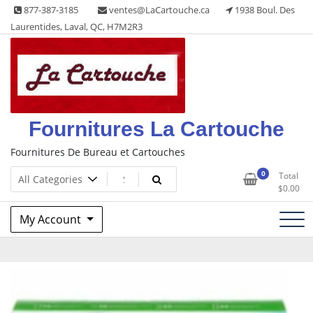
Skip
877-387-3185
ventes@LaCartouche.ca
1938 Boul. Des
to
Laurentides, Laval, QC, H7M2R3
content
Fournitures La Cartouche
Fournitures De Bureau et Cartouches
0
Total
$
0.00
My Account