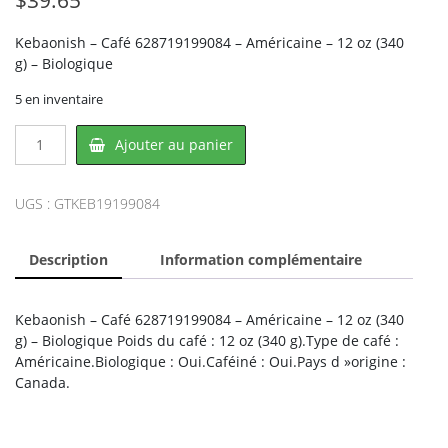
Kebaonish – Café 628719199084 – Américaine – 12 oz (340
g) – Biologique
5 en inventaire
quantité
Ajouter au panier
de
Kebaonish
KEB19199084,
UGS :
GTKEB19199084
KEBAONISH
Description
Information complémentaire
Kebaonish – Café 628719199084 – Américaine – 12 oz (340
g) – Biologique Poids du café : 12 oz (340 g).Type de café :
Américaine.Biologique : Oui.Caféiné : Oui.Pays d »origine :
Canada.