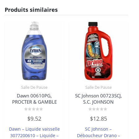
Produits similaires
Salle De Pause
Salle De Pause
Dawn 00610PG,
SC Johnson 00723SCJ,
PROCTER & GAMBLE
S.C. JOHNSON
Note
Note
$
9.52
$
12.85
0
0
sur
sur
5
5
Dawn – Liquide vaisselle
SC Johnson –
3077200610 – Liquide –
Déboucheur Drano –