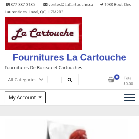
Skip
877-387-3185
ventes@LaCartouche.ca
1938 Boul. Des
to
Laurentides, Laval, QC, H7M2R3
content
Fournitures La Cartouche
Fournitures De Bureau et Cartouches
0
Total
$
0.00
My Account