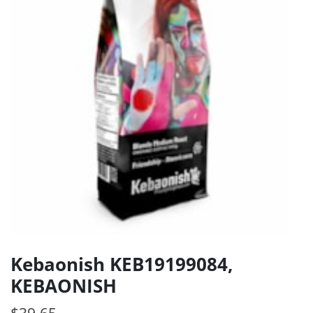
Kebaonish KEB19199084,
KEBAONISH
$
39.65