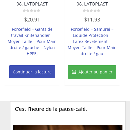
08, LATOPLAST
08, LATOPLAST
Note
Note
$
20.91
$
11.93
0
0
sur
sur
5
5
Forcefield – Gants de
Forcefield – Samurai –
travail Knifehandler –
Liquide Protection –
Moyen Taille – Pour Main
Latex Revêtement –
droite / gauche – Nylon
Moyen Taille – Pour Main
HPPE,
droite / gau
Continuer la lecture
Ajouter au panier
C’est l’heure de la pause-café.