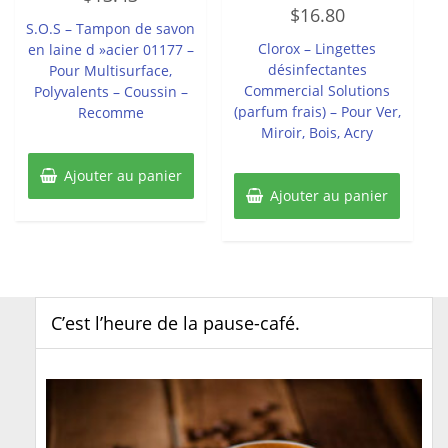
Note
sur
$
16.80
0
5
S.O.S – Tampon de savon
sur
5
Clorox – Lingettes
en laine d »acier 01177 –
désinfectantes
Pour Multisurface,
Commercial Solutions
Polyvalents – Coussin –
(parfum frais) – Pour Ver,
Recomme
Miroir, Bois, Acry
Ajouter au panier
Ajouter au panier
C’est l’heure de la pause-café.