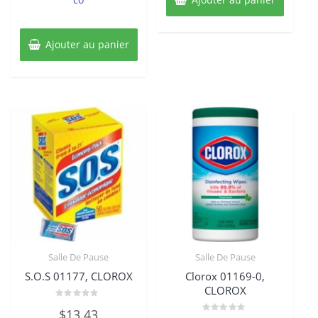
Ajouter au panier
Salle De Pause
Salle De Pause
S.O.S 01177, CLOROX
Clorox 01169-0,
CLOROX
Note
$
13.43
0