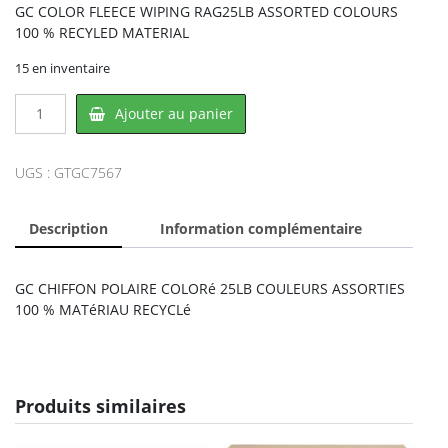
GC COLOR FLEECE WIPING RAG25LB ASSORTED COLOURS
100 % RECYLED MATERIAL
15 en inventaire
quantité
Ajouter au panier
de
Globe
GC7567,
UGS :
GTGC7567
GLOBE
Description
Information complémentaire
GC CHIFFON POLAIRE COLORé 25LB COULEURS ASSORTIES
100 % MATéRIAU RECYCLé
Produits similaires