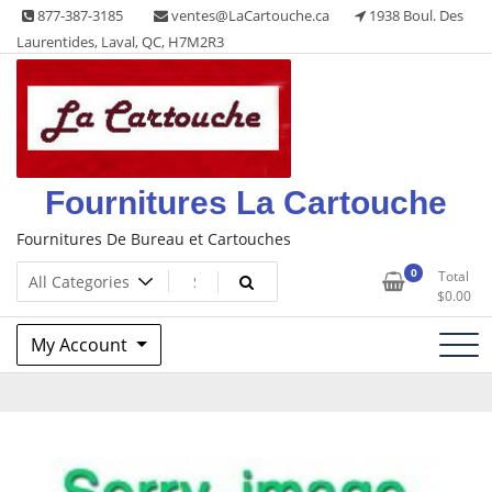
Skip
877-387-3185
ventes@LaCartouche.ca
1938 Boul. Des
to
Laurentides, Laval, QC, H7M2R3
content
Fournitures La Cartouche
Fournitures De Bureau et Cartouches
0
Total
$
0.00
My Account