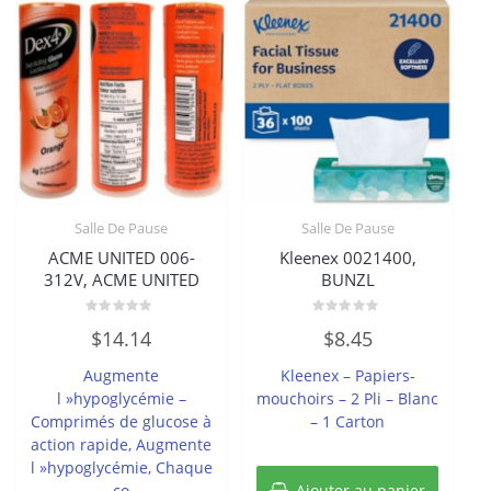
Salle De Pause
Salle De Pause
ACME UNITED 006-
Kleenex 0021400,
312V, ACME UNITED
BUNZL
Note
Note
$
14.14
$
8.45
0
0
sur
sur
5
5
Augmente
Kleenex – Papiers-
l »hypoglycémie –
mouchoirs – 2 Pli – Blanc
Comprimés de glucose à
– 1 Carton
action rapide, Augmente
l »hypoglycémie, Chaque
co
Ajouter au panier