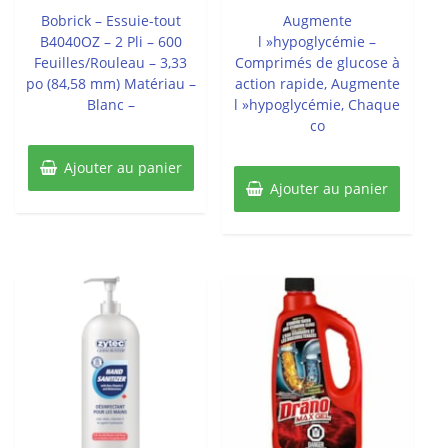
5
5
Bobrick – Essuie-tout
Augmente
B4040OZ – 2 Pli – 600
l »hypoglycémie –
Feuilles/Rouleau – 3,33
Comprimés de glucose à
po (84,58 mm) Matériau –
action rapide, Augmente
Blanc –
l »hypoglycémie, Chaque
co
Ajouter au panier
Ajouter au panier