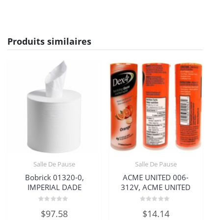
Produits similaires
Salle De Pause
Salle De Pause
Bobrick 01320-0,
ACME UNITED 006-
IMPERIAL DADE
312V, ACME UNITED
Note
Note
$
97.58
$
14.14
0
0
sur
sur