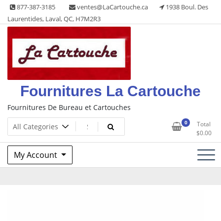
Skip
877-387-3185
ventes@LaCartouche.ca
1938 Boul. Des
to
Laurentides, Laval, QC, H7M2R3
content
Fournitures La Cartouche
Fournitures De Bureau et Cartouches
0
Total
$
0.00
My Account