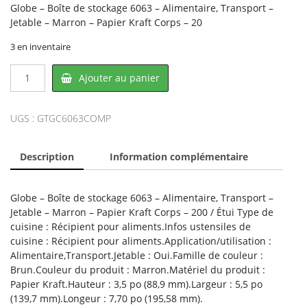
Globe – Boîte de stockage 6063 – Alimentaire, Transport –
Jetable – Marron – Papier Kraft Corps – 20
3 en inventaire
quantité
Ajouter au panier
de
Globe
GC6063-
UGS :
GTGC6063COMP
COMP,
GLOBE
Description
Information complémentaire
Globe – Boîte de stockage 6063 – Alimentaire, Transport –
Jetable – Marron – Papier Kraft Corps – 200 / Étui Type de
cuisine : Récipient pour aliments.Infos ustensiles de
cuisine : Récipient pour aliments.Application/utilisation :
Alimentaire,Transport.Jetable : Oui.Famille de couleur :
Brun.Couleur du produit : Marron.Matériel du produit :
Papier Kraft.Hauteur : 3,5 po (88,9 mm).Largeur : 5,5 po
(139,7 mm).Longeur : 7,70 po (195,58 mm).