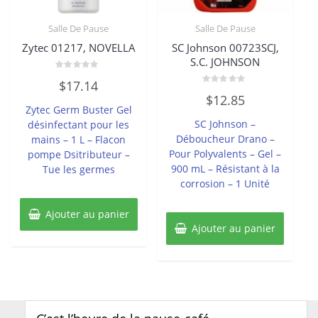
Salle De Pause
Salle De Pause
Zytec 01217, NOVELLA
SC Johnson 00723SCJ,
S.C. JOHNSON
Note
$
17.14
0
Note
sur
$
12.85
0
5
Zytec Germ Buster Gel
sur
5
SC Johnson –
désinfectant pour les
Déboucheur Drano –
mains – 1 L – Flacon
Pour Polyvalents – Gel –
pompe Dsitributeur –
900 mL – Résistant à la
Tue les germes
corrosion – 1 Unité
Ajouter au panier
Ajouter au panier