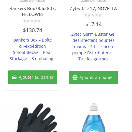
Salle De Pause
Salle De Pause
Bankers Box 0062807,
Zytec 01217, NOVELLA
FELLOWES
Note
$
17.14
0
Note
sur
$
130.74
0
5
Zytec Germ Buster Gel
sur
5
Bankers Box – Boîte
désinfectant pour les
d »expédition
mains – 1 L – Flacon
SmoothMove – Pour
pompe Dsitributeur –
Stockage – 8 emballage
Tue les germes
Ajouter au panier
Ajouter au panier