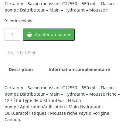
Certainty – Savon moussant C12550 – 550 mL – Flacon
pompe Dsitributeur – Main – Hydratant – Mousse r
91 en inventaire
quantité
Ajouter au panier
de
Certainty
C12550,
UGS :
GTC12550
INNOCORE
Description
Information complémentaire
Certainty – Savon moussant C12550 – 550 mL – Flacon
pompe Dsitributeur – Main – Hydratant – Mousse riche –
12 / Étui Type de distributeur : Flacon
pompe.Application/utilisation : Main.Hydratant :
Oui.Caractéristiques : Mousse riche.Pays d »origine :
Canada.