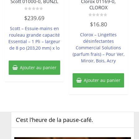
Scott 01000-0, BUNZL
Clorox 01169-0,
CLOROX
Note
$
239.69
0
Note
sur
$
16.80
0
5
Scott – Essuie-mains en
sur
5
Clorox – Lingettes
rouleau grande capacité
désinfectantes
Essential – 1 Pli – largeur
Commercial Solutions
de 8 po (203,20 mm) x lo
(parfum frais) – Pour Ver,
Miroir, Bois, Acry
Ajouter au panier
Ajouter au panier
C’est l’heure de la pause-café.