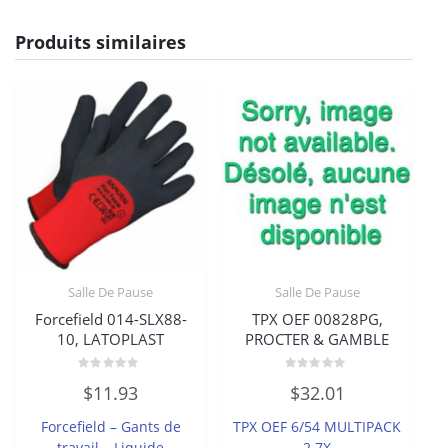
Produits similaires
Salle De Pause
Salle De Pause
Forcefield 014-SLX88-
TPX OEF 00828PG,
10, LATOPLAST
PROCTER & GAMBLE
Note
Note
$
11.93
$
32.01
0
0
sur
sur
5
5
Forcefield – Gants de
TPX OEF 6/54 MULTIPACK
travail – Liquide
2.7X