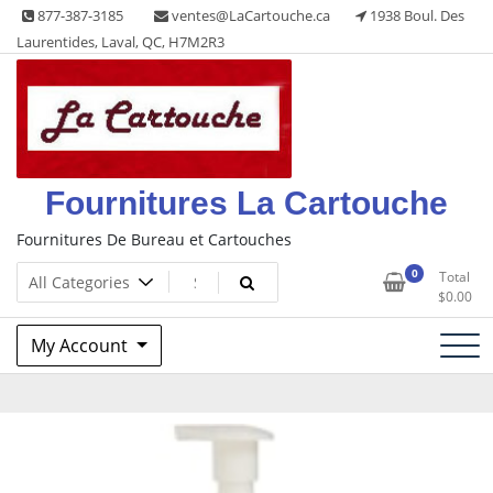
Skip
877-387-3185
ventes@LaCartouche.ca
1938 Boul. Des
to
Laurentides, Laval, QC, H7M2R3
content
Fournitures La Cartouche
Fournitures De Bureau et Cartouches
0
Total
$
0.00
My Account