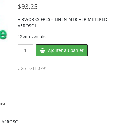
$
93.25
AIRWORKS FRESH LINEN MTR AER METERED
AEROSOL
12 en inventaire
quantité
Ajouter au panier
de
AirWorks
H07918,
UGS :
GTH07918
HOSPECO
ire
T AéROSOL