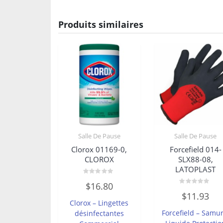
Produits similaires
Salle De Pause
Salle De Pause
Clorox 01169-0,
Forcefield 014-
CLOROX
SLX88-08,
LATOPLAST
Note
$
16.80
0
Note
sur
$
11.93
0
5
Clorox – Lingettes
sur
5
Forcefield – Samur
désinfectantes