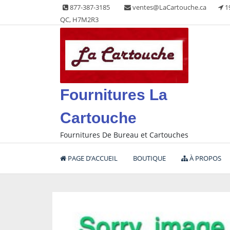
Skip
877-387-3185
ventes@LaCartouche.ca
1
to
QC, H7M2R3
content
Fournitures La
Cartouche
Fournitures De Bureau et Cartouches
PAGE D’ACCUEIL
BOUTIQUE
À PROPOS