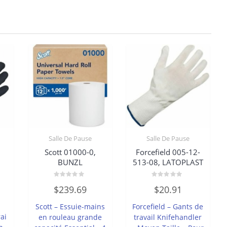
Salle De Pause
Salle De Pause
Scott 01000-0,
Forcefield 005-12-
BUNZL
513-08, LATOPLAST
Note
Note
$
239.69
$
20.91
0
0
sur
sur
5
5
Scott – Essuie-mains
Forcefield – Gants de
ai
en rouleau grande
travail Knifehandler