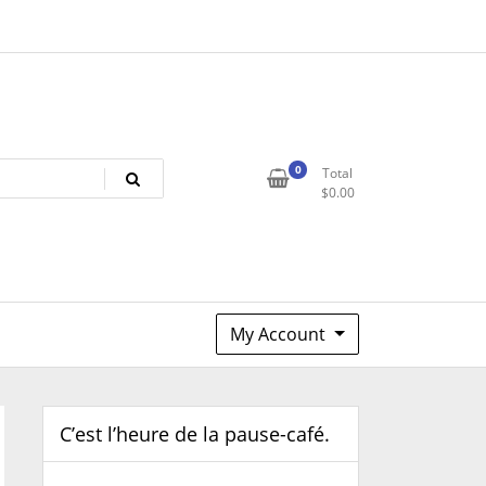
0
Total
$
0.00
My Account
C’est l’heure de la pause-café.