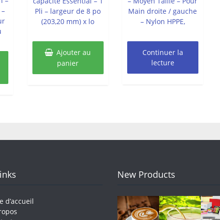
n –
capacité Essential – 1
– Moyen Taille – Pour
 –
Pli – largeur de 8 po
Main droite / gauche
ur
(203,20 mm) x lo
– Nylon HPPE,
u
Ajouter au
Continuer la
lecture
panier
Links
New Products
e d’accueil
ropos