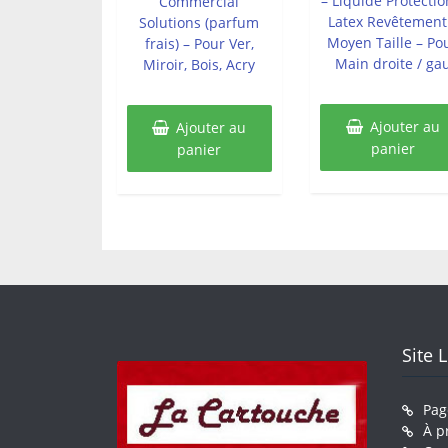
– Liquide Protectio
Commercial
Latex Revêtement
Solutions (parfum
Moyen Taille – Po
frais) – Pour Ver,
Main droite / ga
Miroir, Bois, Acry
Ajouter au
Ajouter au
panier
panier
Site 
Pag
À p