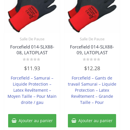
Salle De Pause
Salle De Pause
Forcefield 014-SLX88-
Forcefield 014-SLX88-
08, LATOPLAST
09, LATOPLAST
Note
Note
$
11.93
$
12.28
0
0
sur
sur
5
5
Forcefield – Samurai –
Forcefield – Gants de
Liquide Protection –
travail Samurai – Liquide
Latex Revêtement –
Protection – Latex
Moyen Taille – Pour Main
Revêtement – Grande
droite / gau
Taille – Pour
Ajouter au panier
Ajouter au panier