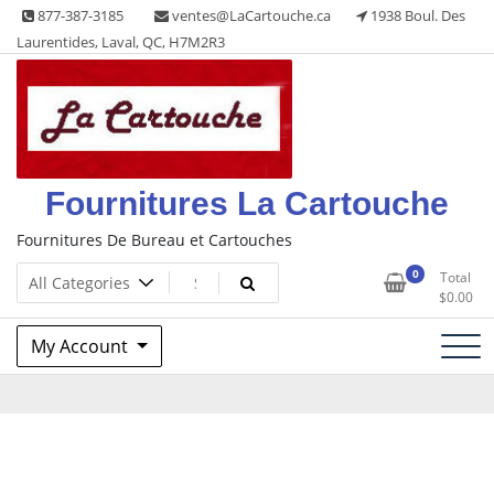
Skip
877-387-3185
ventes@LaCartouche.ca
1938 Boul. Des
to
Laurentides, Laval, QC, H7M2R3
content
Fournitures La Cartouche
Fournitures De Bureau et Cartouches
0
Total
$
0.00
My Account