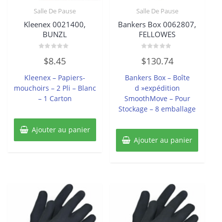
Salle De Pause
Salle De Pause
Kleenex 0021400,
Bankers Box 0062807,
BUNZL
FELLOWES
Note
Note
$
8.45
$
130.74
0
0
sur
sur
5
5
Kleenex – Papiers-
Bankers Box – Boîte
mouchoirs – 2 Pli – Blanc
d »expédition
– 1 Carton
SmoothMove – Pour
Stockage – 8 emballage
Ajouter au panier
Ajouter au panier