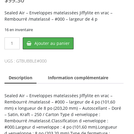
Sealed Air – Enveloppes matelassées Jiffylite en vrac –
Rembourré /matelassé – #000 – largeur de 4 p
16 en inventaire
quantité
Ajouter au panier
de
Sealed
Air
UGS :
GTBUBBLE#000
BUBBLE#000,
CROWNHILL
Description
Information complémentaire
Sealed Air – Enveloppes matelassées Jiffylite en vrac –
Rembourré /matelassé – #000 – largeur de 4 po (101,60
mm) x longueur de 8 po (203,20 mm) – Autoscellant – Doré
– Satin, Kraft – 250 / Carton Type d »enveloppe :
Rembourré /matelassé.Classification d »enveloppe :
#000.Largeur d »enveloppe : 4 po (101,60 mm).Longueur
d »enveloppe : 8 po (203,20 mm).Type de fermeture :