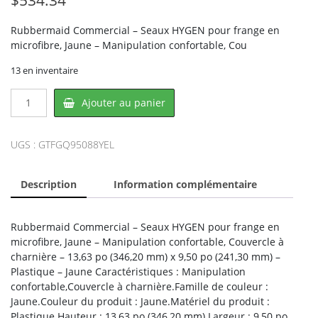
Rubbermaid Commercial – Seaux HYGEN pour frange en
microfibre, Jaune – Manipulation confortable, Cou
13 en inventaire
quantité
Ajouter au panier
de
Rubbermaid
FGQ95088YEL,
UGS :
GTFGQ95088YEL
RUBBERMAID
Description
Information complémentaire
Rubbermaid Commercial – Seaux HYGEN pour frange en
microfibre, Jaune – Manipulation confortable, Couvercle à
charnière – 13,63 po (346,20 mm) x 9,50 po (241,30 mm) –
Plastique – Jaune Caractéristiques : Manipulation
confortable,Couvercle à charnière.Famille de couleur :
Jaune.Couleur du produit : Jaune.Matériel du produit :
Plastique.Hauteur : 13,63 po (346,20 mm).Largeur : 9,50 po