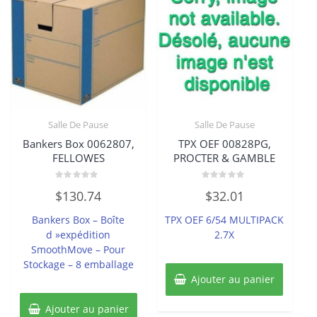
Salle De Pause
Salle De Pause
Bankers Box 0062807,
TPX OEF 00828PG,
FELLOWES
PROCTER & GAMBLE
Note
Note
$
130.74
$
32.01
0
0
sur
sur
5
5
Bankers Box – Boîte
TPX OEF 6/54 MULTIPACK
d »expédition
2.7X
SmoothMove – Pour
Stockage – 8 emballage
Ajouter au panier
Ajouter au panier