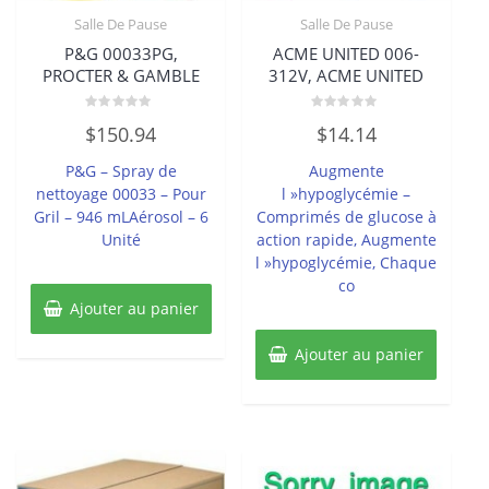
Salle De Pause
Salle De Pause
P&G 00033PG,
ACME UNITED 006-
PROCTER & GAMBLE
312V, ACME UNITED
Note
Note
$
150.94
$
14.14
0
0
sur
sur
5
5
P&G – Spray de
Augmente
nettoyage 00033 – Pour
l »hypoglycémie –
Gril – 946 mLAérosol – 6
Comprimés de glucose à
Unité
action rapide, Augmente
l »hypoglycémie, Chaque
co
Ajouter au panier
Ajouter au panier