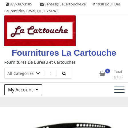
Skip
877-387-3185
ventes@LaCartouche.ca
1938 Boul. Des
to
Laurentides, Laval, QC, H7M2R3
content
Fournitures La Cartouche
Fournitures De Bureau et Cartouches
0
Total
$
0.00
My Account