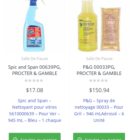
Salle De Pause
Salle De Pause
Spic and Span 00639PG,
P&G 00033PG,
PROCTER & GAMBLE
PROCTER & GAMBLE
Note
Note
$
17.08
$
150.94
0
0
sur
sur
5
5
Spic and Span –
P&G – Spray de
Nettoyant pour vitres
nettoyage 00033 – Pour
5610000639 – Pour Ver –
Gril – 946 mLAérosol – 6
945 mL – Bleu – 1 chaque
Unité
Ajouter au panier
Ajouter au panier