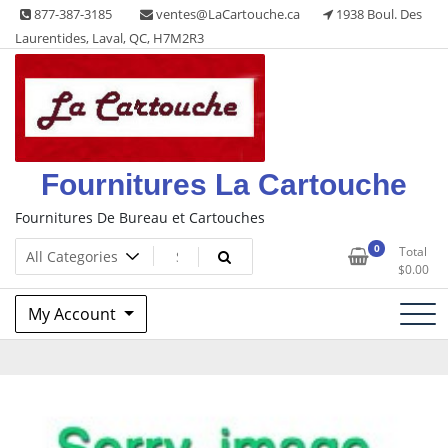
Skip
877-387-3185
ventes@LaCartouche.ca
1938 Boul. Des
to
Laurentides, Laval, QC, H7M2R3
content
Fournitures La Cartouche
Fournitures De Bureau et Cartouches
0
Total
$
0.00
My Account