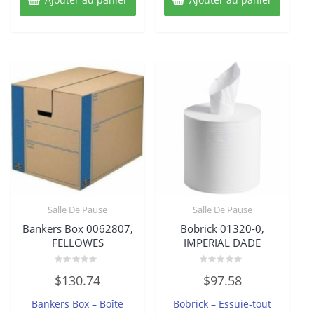
Salle De Pause
Salle De Pause
Bankers Box 0062807,
Bobrick 01320-0,
FELLOWES
IMPERIAL DADE
Note
Note
$
130.74
$
97.58
0
0
sur
sur
5
5
Bankers Box – Boîte
Bobrick – Essuie-tout