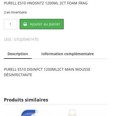
PURELL ES10 HNDSNTZ 1200ML 2CT FOAM FRAG
2 en inventaire
quantité
Ajouter au panier
de
PURELL
GJ35401470,
UGS :
GTGJ35401470
BUNZL
Description
Information complémentaire
PURELL ES10 DISINFCT 1200ML2CT MAIN MOUSSE
DÉSINFECTANTE
Produits similaires