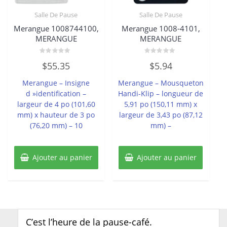
Salle De Pause
Salle De Pause
Merangue 1008744100,
Merangue 1008-4101,
MERANGUE
MERANGUE
Note
Note
$
55.35
$
5.94
0
0
sur
sur
5
5
Merangue – Insigne
Merangue – Mousqueton
d »identification –
Handi-Klip – longueur de
largeur de 4 po (101,60
5,91 po (150,11 mm) x
mm) x hauteur de 3 po
largeur de 3,43 po (87,12
(76,20 mm) – 10
mm) –
Ajouter au panier
Ajouter au panier
C’est l’heure de la pause-café.