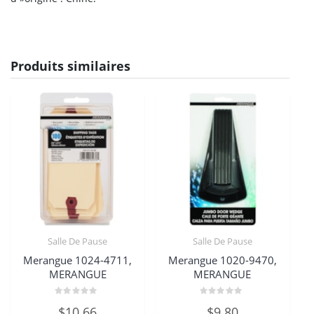
Produits similaires
Salle De Pause
Salle De Pause
Merangue 1024-4711,
Merangue 1020-9470,
MERANGUE
MERANGUE
Note
Note
$
10.66
$
9.80
0
0