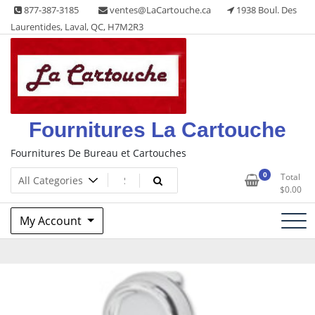
Skip
877-387-3185
ventes@LaCartouche.ca
1938 Boul. Des
to
Laurentides, Laval, QC, H7M2R3
content
Fournitures La Cartouche
Fournitures De Bureau et Cartouches
0
Total
$
0.00
My Account