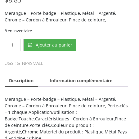
Merangue – Porte-badge – Plastique, Métal – Argenté,
Chrome – Cordon à Enrouleur, Pince de ceinture,
8 en inventaire
quantité
Ajouter au panier
de
Merangue
NPR-
UGS :
GTNPRSMALL
SMALL,
MERANGUE
Description
Information complémentaire
Merangue – Porte-badge – Plastique, Métal – Argenté,
Chrome – Cordon à Enrouleur, Pince de ceinture, Porte-clés
– 1 chaque Application/utilisation :
Badge,Touche.Caractéristiques : Cordon à Enrouleur,Pince
de ceinture,Porte-clés.Couleur du produit :
Argenté,Chrome.Matériel du produit : Plastique,Métal.Pays
d »origine : Chine.