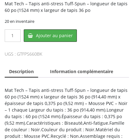
Mat Tech – Tapis anti-stress Tuff-Spun – longueur de tapis
60 po (1524 mm) x largeur de tapis 36 po
20 en inventaire
quantité
Ajouter au panier
de
Mat
Tech
UGS :
GTFPS660BK
FPS660BK,
MAT
Description
Information complémentaire
TECH
Mat Tech – Tapis anti-stress Tuff-Spun – longueur de tapis
60 po (1524 mm) x largeur de tapis 36 po (914,40 mm) x
épaisseur de tapis 0,375 po (9,52 mm) – Mousse PVC – Noir
– 1 chaque Largeur du tapis : 36 po (914,40 mm).Longeur
du tapis : 60 po (1524 mm).Épaisseur du tapis : 0,375 po
(9,52 mm).Caractéristiques : Biseauté,Anti-fatigue.Famille
de couleur : Noir.Couleur du produit : Noir.Matériel du
produit : Mousse PVC.Recyclé : Non.Assemblage requis :