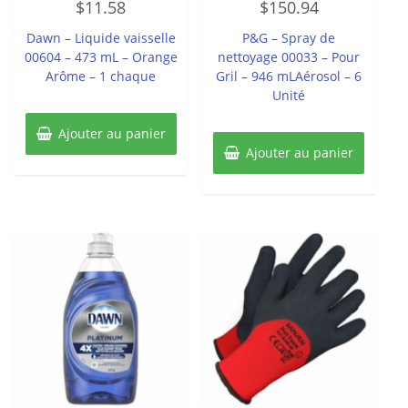
$
11.58
$
150.94
0
0
sur
sur
5
5
Dawn – Liquide vaisselle
P&G – Spray de
00604 – 473 mL – Orange
nettoyage 00033 – Pour
Arôme – 1 chaque
Gril – 946 mLAérosol – 6
Unité
Ajouter au panier
Ajouter au panier