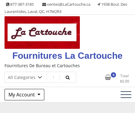
Skip
877-387-3185
ventes@LaCartouche.ca
1938 Boul. Des
to
Laurentides, Laval, QC, H7M2R3
content
Fournitures La Cartouche
Fournitures De Bureau et Cartouches
0
Total
$
0.00
My Account