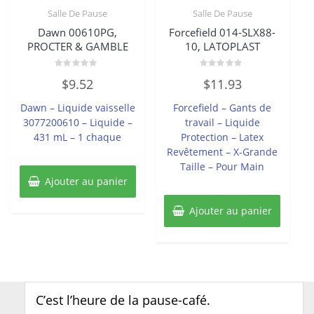
Salle De Pause
Salle De Pause
Dawn 00610PG,
Forcefield 014-SLX88-
PROCTER & GAMBLE
10, LATOPLAST
Note
Note
$
9.52
$
11.93
0
0
sur
sur
5
5
Dawn – Liquide vaisselle
Forcefield – Gants de
3077200610 – Liquide –
travail – Liquide
431 mL – 1 chaque
Protection – Latex
Revêtement – X-Grande
Taille – Pour Main
Ajouter au panier
Ajouter au panier
C’est l’heure de la pause-café.