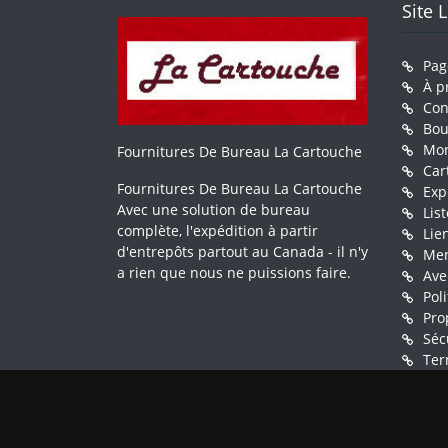
Site 
Pag
À p
Con
Bou
Mo
Fournitures De Bureau La Cartouche
Car
Fournitures De Bureau La Cartouche
Exp
Avec une solution de bureau
Lis
complète, l'expédition à partir
Lie
d'entrepôts partout au Canada - il n'y
Men
a rien que nous ne puissions faire.
Ave
Pol
Pro
Séc
Ter