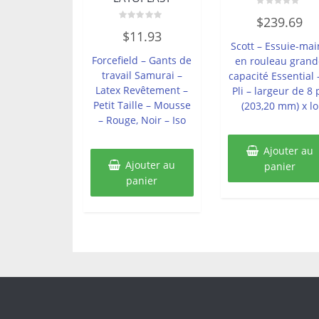
Note
$
239.69
0
Note
sur
$
11.93
0
5
Scott – Essuie-mai
sur
5
Forcefield – Gants de
en rouleau grand
travail Samurai –
capacité Essential 
Latex Revêtement –
Pli – largeur de 8 
Petit Taille – Mousse
(203,20 mm) x lo
– Rouge, Noir – Iso
Ajouter au
Ajouter au
panier
panier