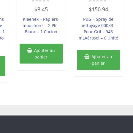
Note
Note
$
8.45
$
150.94
0
0
sur
sur
5
5
ns
Kleenex – Papiers-
P&G – Spray de
e
mouchoirs – 2 Pli –
nettoyage 00033 –
– 1
Blanc – 1 Carton
Pour Gril – 946
po
mLAérosol – 6 Unité
Ajouter au
Ajouter au
panier
panier