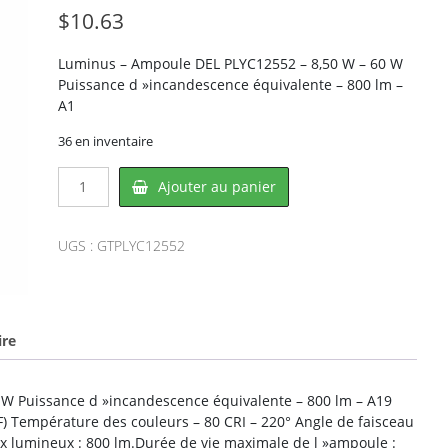
$
10.63
Luminus – Ampoule DEL PLYC12552 – 8,50 W – 60 W
Puissance d »incandescence équivalente – 800 lm –
A1
36 en inventaire
quantité
Ajouter au panier
de
Luminus
PLYC12552,
UGS :
GTPLYC12552
CONGLOM
ire
W Puissance d »incandescence équivalente – 800 lm – A19
°F) Température des couleurs – 80 CRI – 220° Angle de faisceau
ux lumineux : 800 lm.Durée de vie maximale de l »ampoule :