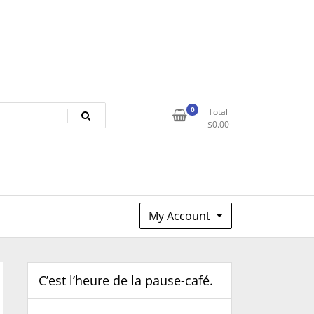
0
Total
$
0.00
My Account
C’est l’heure de la pause-café.