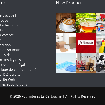
Links
New Products
e d’accueil
ropos
tacter nous
tique
n compte
t
édition
te de souhaits
ns Web
tions légales
rtissement légal
itique de confidentialité
priété du site
urité Web
mes et conditions
© 2026 Fournitures La Cartouche | All Rights Reserved