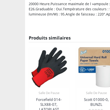
20000 Heure.Puissance maximale de l »ampoule :
E26.Graduable : Oui.Température des couleurs : 50
lumineuse (lm/W) : 95.Angle de faisceau : 220°.Ap
Produits similaires
Salle De Pause
Salle De Pause
Forcefield 014-
Scott 01000-0,
SLX88-07,
BUNZL
LATOPLAST