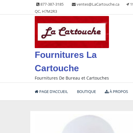
Skip
877-387-3185
ventes@LaCartouche.ca
1
to
QC, H7M2R3
content
Fournitures La
Cartouche
Fournitures De Bureau et Cartouches
PAGE D’ACCUEIL
BOUTIQUE
À PROPOS