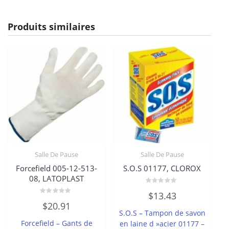
Produits similaires
Salle De Pause
Salle De Pause
Forcefield 005-12-513-
S.O.S 01177, CLOROX
08, LATOPLAST
Note
$
13.43
0
Note
sur
$
20.91
0
5
S.O.S – Tampon de savon
sur
5
Forcefield – Gants de
en laine d »acier 01177 –