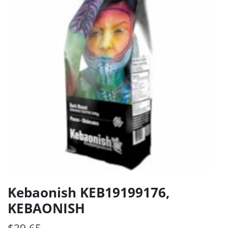
Kebaonish KEB19199176,
KEBAONISH
$
39.65