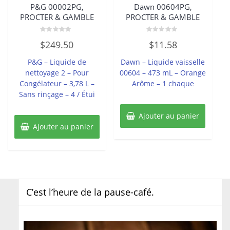
P&G 00002PG,
Dawn 00604PG,
PROCTER & GAMBLE
PROCTER & GAMBLE
Note
Note
$
249.50
$
11.58
0
0
sur
sur
5
5
P&G – Liquide de
Dawn – Liquide vaisselle
nettoyage 2 – Pour
00604 – 473 mL – Orange
Congélateur – 3,78 L –
Arôme – 1 chaque
Sans rinçage – 4 / Étui
Ajouter au panier
Ajouter au panier
C’est l’heure de la pause-café.