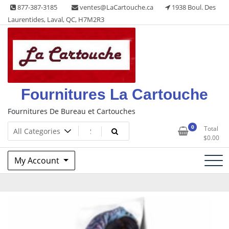
Skip
877-387-3185
ventes@LaCartouche.ca
1938 Boul. Des
to
Laurentides, Laval, QC, H7M2R3
content
Fournitures La Cartouche
Fournitures De Bureau et Cartouches
0
Total
$
0.00
My Account