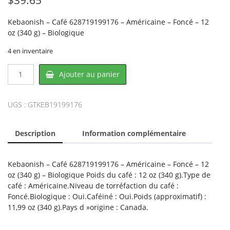
Kebaonish – Café 628719199176 – Américaine – Foncé – 12
oz (340 g) – Biologique
4 en inventaire
quantité
Ajouter au panier
de
Kebaonish
KEB19199176,
UGS :
GTKEB19199176
KEBAONISH
Description
Information complémentaire
Kebaonish – Café 628719199176 – Américaine – Foncé – 12
oz (340 g) – Biologique Poids du café : 12 oz (340 g).Type de
café : Américaine.Niveau de torréfaction du café :
Foncé.Biologique : Oui.Caféiné : Oui.Poids (approximatif) :
11,99 oz (340 g).Pays d »origine : Canada.