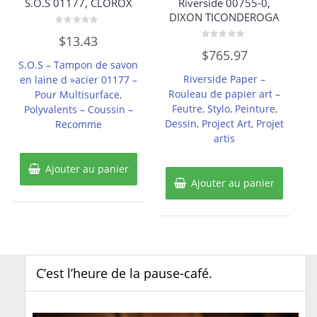
S.O.S 01177, CLOROX
Riverside 00755-0,
DIXON TICONDEROGA
Note
$
13.43
0
Note
sur
$
765.97
0
5
S.O.S – Tampon de savon
sur
5
Riverside Paper –
en laine d »acier 01177 –
Rouleau de papier art –
Pour Multisurface,
Feutre, Stylo, Peinture,
Polyvalents – Coussin –
Dessin, Project Art, Projet
Recomme
artis
Ajouter au panier
Ajouter au panier
C’est l’heure de la pause-café.