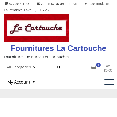
Skip
877-387-3185
ventes@LaCartouche.ca
1938 Boul. Des
to
Laurentides, Laval, QC, H7M2R3
content
Fournitures La Cartouche
Fournitures De Bureau et Cartouches
0
Total
$
0.00
My Account