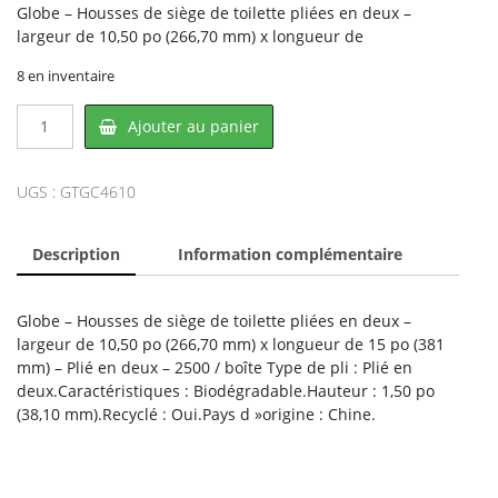
Globe – Housses de siège de toilette pliées en deux –
largeur de 10,50 po (266,70 mm) x longueur de
8 en inventaire
quantité
Ajouter au panier
de
Globe
GC4610,
UGS :
GTGC4610
GLOBE
Description
Information complémentaire
Globe – Housses de siège de toilette pliées en deux –
largeur de 10,50 po (266,70 mm) x longueur de 15 po (381
mm) – Plié en deux – 2500 / boîte Type de pli : Plié en
deux.Caractéristiques : Biodégradable.Hauteur : 1,50 po
(38,10 mm).Recyclé : Oui.Pays d »origine : Chine.