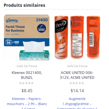
Produits similaires
Salle De Pause
Salle De Pause
Kleenex 0021400,
ACME UNITED 006-
BUNZL
312V, ACME UNITED
Note
Note
$
8.45
$
14.14
0
0
sur
sur
5
5
Kleenex – Papiers-
Augmente
mouchoirs – 2 Pli – Blanc
l »hypoglycémie –
– 1 Carton
Comprimés de glucose à