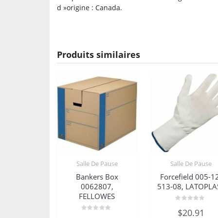
d »origine : Canada.
Produits similaires
Salle De Pause
Salle De Pause
Bankers Box
Forcefield 005-1
0062807,
513-08, LATOPLA
FELLOWES
Note
$
20.91
0
Note