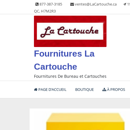
Skip
877-387-3185
ventes@LaCartouche.ca
1
to
QC, H7M2R3
content
Fournitures La
Cartouche
Fournitures De Bureau et Cartouches
PAGE D’ACCUEIL
BOUTIQUE
À PROPOS