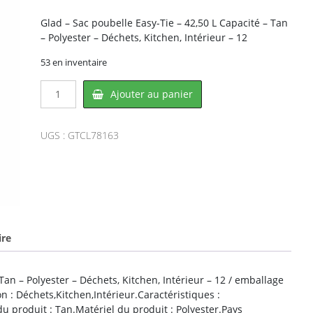
Glad – Sac poubelle Easy-Tie – 42,50 L Capacité – Tan
– Polyester – Déchets, Kitchen, Intérieur – 12
53 en inventaire
quantité
Ajouter au panier
de
Glad
CL78163,
UGS :
GTCL78163
CLOROX
ire
Tan – Polyester – Déchets, Kitchen, Intérieur – 12 / emballage
on : Déchets,Kitchen,Intérieur.Caractéristiques :
u produit : Tan.Matériel du produit : Polyester.Pays