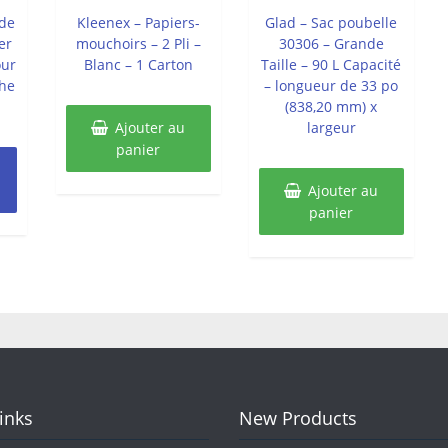
sur
sur
5
5
 de
Kleenex – Papiers-
Glad – Sac poubelle
er
mouchoirs – 2 Pli –
30306 – Grande
our
Blanc – 1 Carton
Taille – 90 L Capacité
che
– longueur de 33 po
(838,20 mm) x
Ajouter au
largeur
panier
Ajouter au
panier
Links
New Products