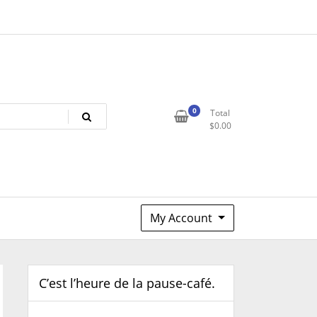
0
Total
$
0.00
My Account
C’est l’heure de la pause-café.