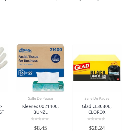
Salle De Pause
Salle De Pause
2-
Kleenex 0021400,
Glad CL30306,
ST
BUNZL
CLOROX
Note
Note
$
8.45
$
28.24
0
0