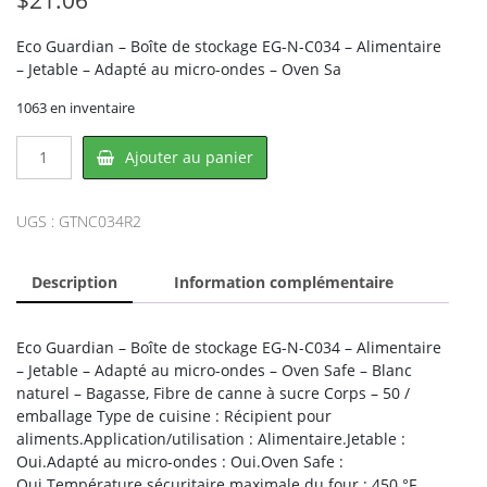
Eco Guardian – Boîte de stockage EG-N-C034 – Alimentaire
– Jetable – Adapté au micro-ondes – Oven Sa
1063 en inventaire
quantité
Ajouter au panier
de
Eco
Guardian
UGS :
GTNC034R2
NC034R2,
ECO
Description
Information complémentaire
GUARDIAN
Eco Guardian – Boîte de stockage EG-N-C034 – Alimentaire
– Jetable – Adapté au micro-ondes – Oven Safe – Blanc
naturel – Bagasse, Fibre de canne à sucre Corps – 50 /
emballage Type de cuisine : Récipient pour
aliments.Application/utilisation : Alimentaire.Jetable :
Oui.Adapté au micro-ondes : Oui.Oven Safe :
Oui.Température sécuritaire maximale du four : 450 °F