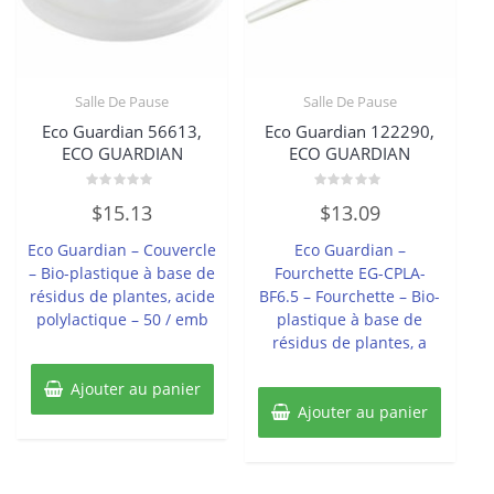
Salle De Pause
Salle De Pause
Eco Guardian 56613,
Eco Guardian 122290,
ECO GUARDIAN
ECO GUARDIAN
Note
Note
$
15.13
$
13.09
0
0
sur
sur
5
5
Eco Guardian – Couvercle
Eco Guardian –
– Bio-plastique à base de
Fourchette EG-CPLA-
résidus de plantes, acide
BF6.5 – Fourchette – Bio-
polylactique – 50 / emb
plastique à base de
résidus de plantes, a
Ajouter au panier
Ajouter au panier