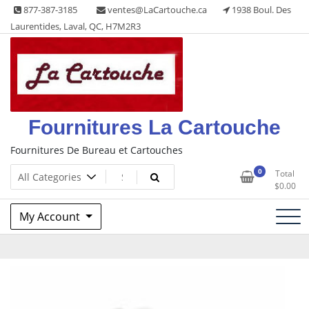
Skip
877-387-3185
ventes@LaCartouche.ca
1938 Boul. Des
to
Laurentides, Laval, QC, H7M2R3
content
Fournitures La Cartouche
Fournitures De Bureau et Cartouches
0
Total
$
0.00
My Account