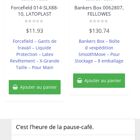
Forcefield 014-SLX88-
Bankers Box 0062807,
10, LATOPLAST
FELLOWES
Note
Note
$
11.93
$
130.74
0
0
sur
sur
5
5
Forcefield – Gants de
Bankers Box – Boîte
travail – Liquide
d »expédition
Protection – Latex
SmoothMove – Pour
Revêtement – X-Grande
Stockage – 8 emballage
Taille – Pour Main
Ajouter au panier
Ajouter au panier
C’est l’heure de la pause-café.