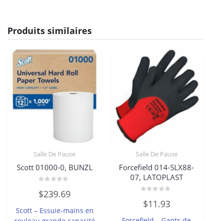
Produits similaires
Salle De Pause
Salle De Pause
Scott 01000-0, BUNZL
Forcefield 014-SLX88-
07, LATOPLAST
Note
$
239.69
0
Note
sur
$
11.93
0
5
Scott – Essuie-mains en
sur
5
Forcefield – Gants de
rouleau grande capacité