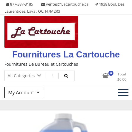
Skip
877-387-3185
ventes@LaCartouche.ca
1938 Boul. Des
to
Laurentides, Laval, QC, H7M2R3
content
Fournitures La Cartouche
Fournitures De Bureau et Cartouches
0
Total
$
0.00
My Account