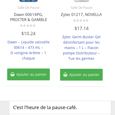
Salle De Pause
Salle De Pause
Dawn 00614PG,
Zytec 01217, NOVELLA
PROCTER & GAMBLE
Note
$
17.14
0
Note
sur
$
10.24
0
5
Zytec Germ Buster Gel
sur
5
Dawn – Liquide vaisselle
désinfectant pour les
00614 – 473 mL –
mains – 1 L – Flacon
D »origine Arôme – 1
pompe Dsitributeur –
chaque
Tue les germes
Ajouter au panier
Ajouter au panier
C’est l’heure de la pause-café.