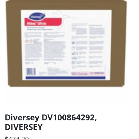
Diversey DV100864292,
DIVERSEY
$
474.29