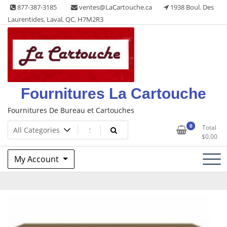
Skip
877-387-3185
ventes@LaCartouche.ca
1938 Boul. Des
to
Laurentides, Laval, QC, H7M2R3
content
Fournitures La Cartouche
Fournitures De Bureau et Cartouches
0
Total
$
0.00
My Account