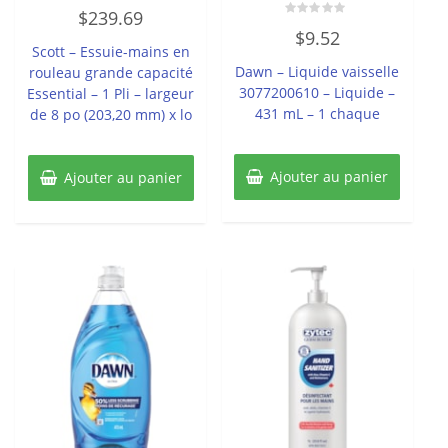
Note
$
239.69
0
Note
sur
$
9.52
0
5
Scott – Essuie-mains en
sur
5
Dawn – Liquide vaisselle
rouleau grande capacité
3077200610 – Liquide –
Essential – 1 Pli – largeur
431 mL – 1 chaque
de 8 po (203,20 mm) x lo
Ajouter au panier
Ajouter au panier