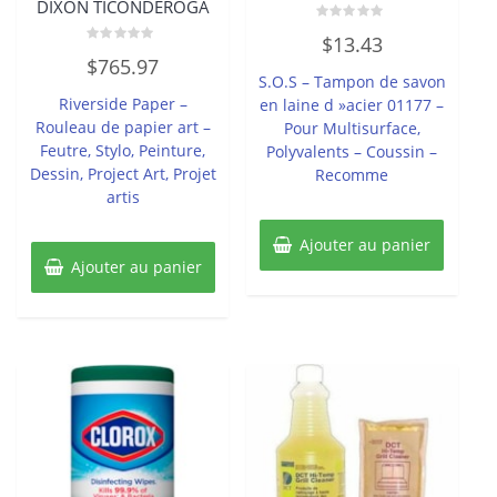
DIXON TICONDEROGA
Note
$
13.43
0
Note
sur
$
765.97
0
5
S.O.S – Tampon de savon
sur
5
Riverside Paper –
en laine d »acier 01177 –
Rouleau de papier art –
Pour Multisurface,
Feutre, Stylo, Peinture,
Polyvalents – Coussin –
Dessin, Project Art, Projet
Recomme
artis
Ajouter au panier
Ajouter au panier