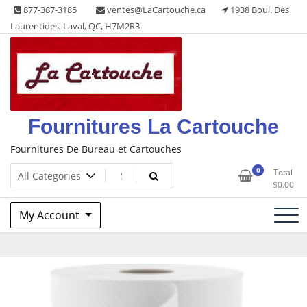
Skip
877-387-3185
ventes@LaCartouche.ca
1938 Boul. Des
to
Laurentides, Laval, QC, H7M2R3
content
Fournitures La Cartouche
Fournitures De Bureau et Cartouches
0
Total
$
0.00
My Account