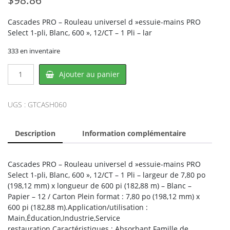
Cascades PRO – Rouleau universel d »essuie-mains PRO
Select 1-pli, Blanc, 600 », 12/CT – 1 Pli – lar
333 en inventaire
quantité
Ajouter au panier
de
Cascades
PRO
UGS :
GTCASH060
CAS-
H060,
Description
Information complémentaire
CASCADES
Cascades PRO – Rouleau universel d »essuie-mains PRO
Select 1-pli, Blanc, 600 », 12/CT – 1 Pli – largeur de 7,80 po
(198,12 mm) x longueur de 600 pi (182,88 m) – Blanc –
Papier – 12 / Carton Plein format : 7,80 po (198,12 mm) x
600 pi (182,88 m).Application/utilisation :
Main,Éducation,Industrie,Service
restauration.Caractéristiques : Absorbant.Famille de