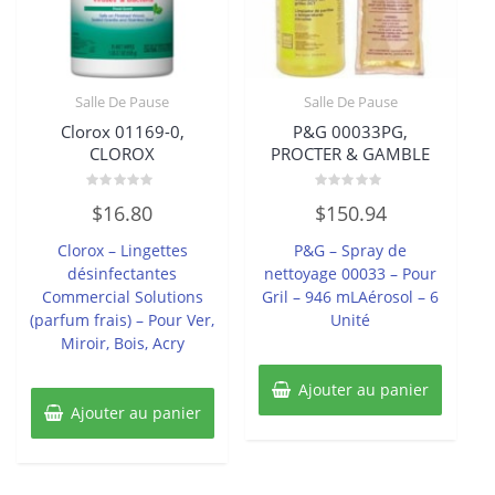
Salle De Pause
Salle De Pause
Clorox 01169-0,
P&G 00033PG,
CLOROX
PROCTER & GAMBLE
Note
Note
$
16.80
$
150.94
0
0
sur
sur
5
5
Clorox – Lingettes
P&G – Spray de
désinfectantes
nettoyage 00033 – Pour
Commercial Solutions
Gril – 946 mLAérosol – 6
(parfum frais) – Pour Ver,
Unité
Miroir, Bois, Acry
Ajouter au panier
Ajouter au panier