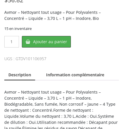
Avmor – Nettoyant tout usage – Pour Polyvalents –
Concentré – Liquide – 3,70 L – 1 pH – Inodore, Bio
15 en inventaire
quantité
Ajouter au panier
de
Avmor
DV101106957,
UGS :
GTDV101106957
DIVERSEY
Description
Information complémentaire
Avmor – Nettoyant tout usage – Pour Polyvalents –
Concentré – Liquide – 3,70 L – 1 pH – Inodore,
Biodégradable, Sans fumée, Non corrosif – Jaune – 4 Type
de nettoyant : Concentré.Forme de nettoyant :
Liquide.Volume du nettoyant : 3,70 L.Acide : Oui.Système
de dilution : Oui.Utilisation recommandée : Décapant pour
la rouille,Élimine les résidus de savon,Décapant de