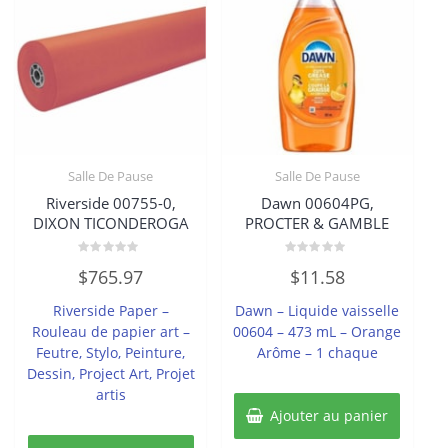
Salle De Pause
Salle De Pause
Riverside 00755-0,
Dawn 00604PG,
DIXON TICONDEROGA
PROCTER & GAMBLE
Note
Note
$
765.97
$
11.58
0
0
sur
sur
5
5
Riverside Paper –
Dawn – Liquide vaisselle
Rouleau de papier art –
00604 – 473 mL – Orange
Feutre, Stylo, Peinture,
Arôme – 1 chaque
Dessin, Project Art, Projet
artis
Ajouter au panier