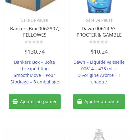
Salle De Pause
Salle De Pause
Bankers Box 0062807,
Dawn 00614PG,
FELLOWES
PROCTER & GAMBLE
Note
Note
$
130.74
$
10.24
0
0
sur
sur
5
5
Bankers Box – Boîte
Dawn – Liquide vaisselle
d »expédition
00614 – 473 mL –
SmoothMove – Pour
D »origine Arôme – 1
Stockage – 8 emballage
chaque
Ajouter au panier
Ajouter au panier