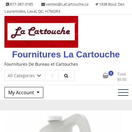
Skip
877-387-3185
ventes@LaCartouche.ca
1938 Boul. Des
to
Laurentides, Laval, QC, H7M2R3
content
Fournitures La Cartouche
Fournitures De Bureau et Cartouches
0
Total
$
0.00
My Account