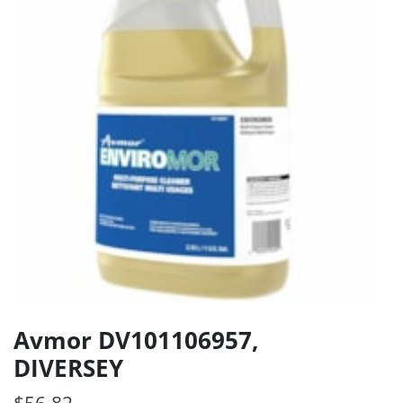
Avmor DV101106957,
DIVERSEY
$
56.82