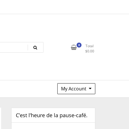
0
Total
$
0.00
My Account
C’est l’heure de la pause-café.