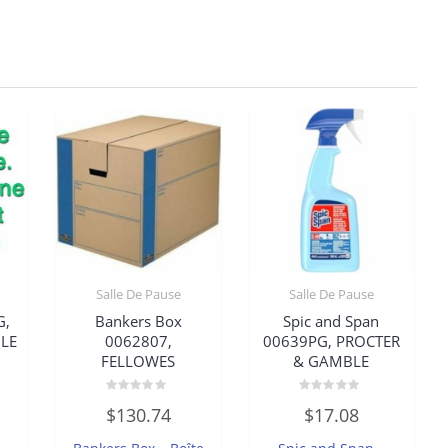
Salle De Pause
Salle De Pause
G,
Bankers Box
Spic and Span
LE
0062807,
00639PG, PROCTER
FELLOWES
& GAMBLE
Note
Note
$
130.74
$
17.08
0
0
sur
sur
5
5