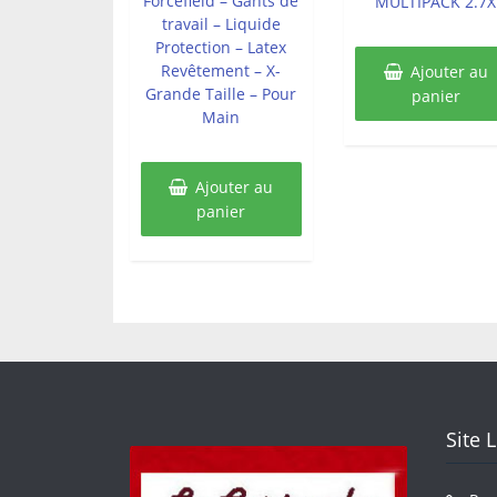
Forcefield – Gants de
MULTIPACK 2.7X
travail – Liquide
Protection – Latex
Revêtement – X-
Ajouter au
Grande Taille – Pour
panier
Main
Ajouter au
panier
Site 