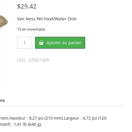
$
29.42
Van Ness Pet Food/Water Dish
15 en inventaire
quantité
Ajouter au panier
de
Van
Ness
UGS :
GTDD1069
DD1069,
BURGHAM
ire
ien.Hauteur : 8,27 po (210 mm).Largeur : 4,72 po (120
if) : 1,41 lb (640 g).