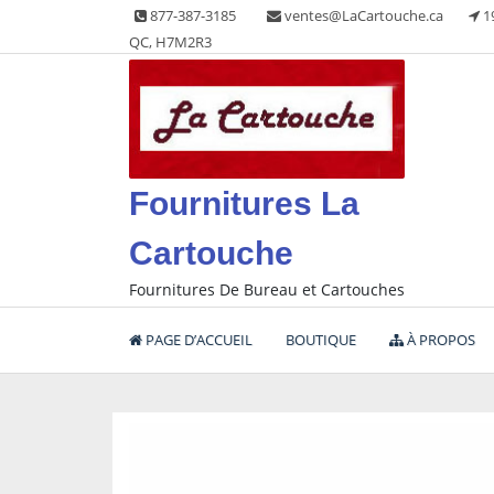
Skip
877-387-3185
ventes@LaCartouche.ca
1
to
QC, H7M2R3
content
Fournitures La
Cartouche
Fournitures De Bureau et Cartouches
PAGE D’ACCUEIL
BOUTIQUE
À PROPOS