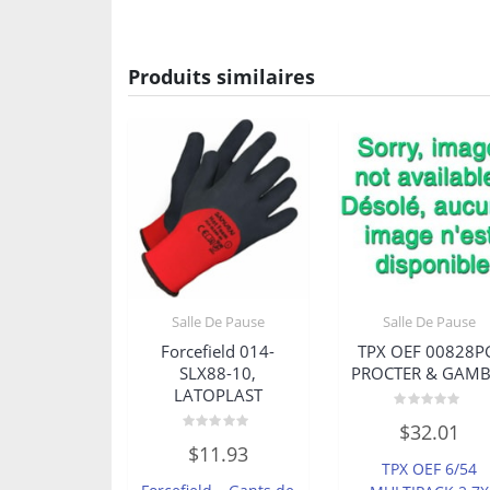
Produits similaires
Salle De Pause
Salle De Pause
Forcefield 014-
TPX OEF 00828P
SLX88-10,
PROCTER & GAMB
LATOPLAST
Note
$
32.01
0
Note
sur
$
11.93
0
5
TPX OEF 6/54
sur
5