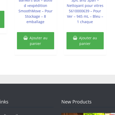
Bankers Box – Boîte
Spic and Span –
d »expédition
Nettoyant pour vitres
SmoothMove – Pour
5610000639 – Pour
Stockage – 8
Ver – 945 mL – Bleu –
emballage
1 chaque
Ajouter au
Ajouter au
panier
panier
Links
New Products