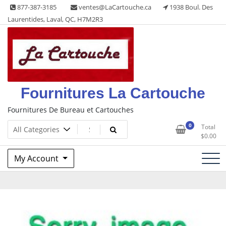
Skip
877-387-3185
ventes@LaCartouche.ca
1938 Boul. Des
to
Laurentides, Laval, QC, H7M2R3
content
Fournitures La Cartouche
Fournitures De Bureau et Cartouches
0
Total
$
0.00
My Account