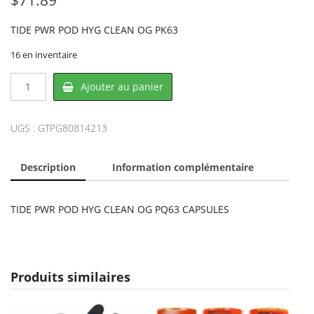
TIDE PWR POD HYG CLEAN OG PK63
16 en inventaire
quantité
Ajouter au panier
de
TIDE
PG80814213,
UGS :
GTPG80814213
PROCTER
&
Description
Information complémentaire
GAMBLE
TIDE PWR POD HYG CLEAN OG PQ63 CAPSULES
Produits similaires