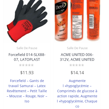
Salle De Pause
Salle De Pause
Forcefield 014-SLX88-
ACME UNITED 006-
07, LATOPLAST
312V, ACME UNITED
Note
Note
$
11.93
$
14.14
0
0
sur
sur
5
5
Forcefield – Gants de
Augmente
travail Samurai – Latex
l »hypoglycémie –
Revêtement – Petit Taille
Comprimés de glucose à
– Mousse – Rouge, Noir –
action rapide, Augmente
Iso
l »hypoglycémie, Chaque
co