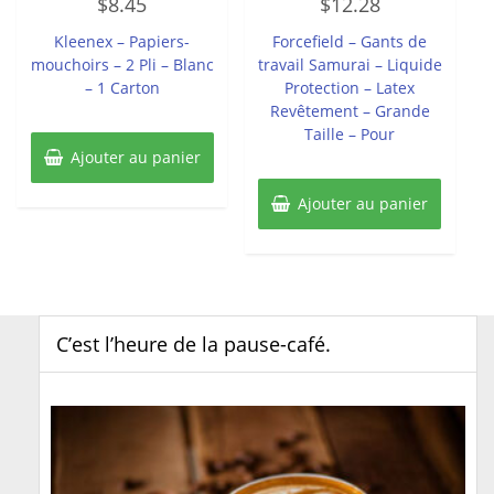
$
8.45
$
12.28
0
0
sur
sur
5
5
Kleenex – Papiers-
Forcefield – Gants de
mouchoirs – 2 Pli – Blanc
travail Samurai – Liquide
– 1 Carton
Protection – Latex
Revêtement – Grande
Taille – Pour
Ajouter au panier
Ajouter au panier
C’est l’heure de la pause-café.