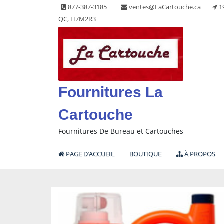
Skip
877-387-3185
ventes@LaCartouche.ca
1
to
QC, H7M2R3
content
Fournitures La
Cartouche
Fournitures De Bureau et Cartouches
PAGE D’ACCUEIL
BOUTIQUE
À PROPOS