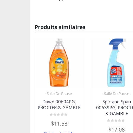
Produits similaires
Salle De Pause
Salle De Pause
Dawn 00604PG,
Spic and Span
PROCTER & GAMBLE
00639PG, PROCT
& GAMBLE
Note
$
11.58
0
Note
sur
$
17.08
0
5
sur