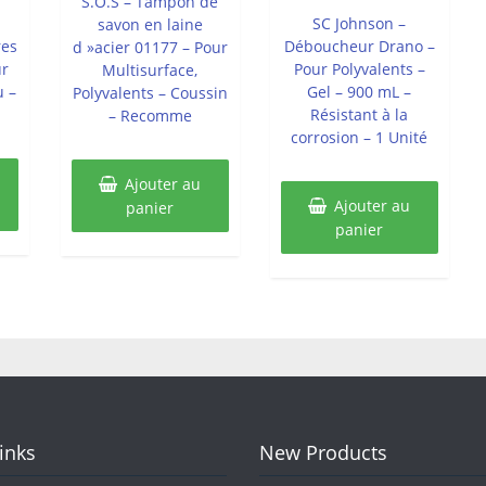
S.O.S – Tampon de
5
SC Johnson –
savon en laine
res
Déboucheur Drano –
d »acier 01177 – Pour
ur
Pour Polyvalents –
Multisurface,
u –
Gel – 900 mL –
Polyvalents – Coussin
Résistant à la
– Recomme
corrosion – 1 Unité
Ajouter au
Ajouter au
panier
panier
Links
New Products