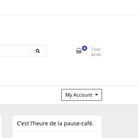
0
Total
$
0.00
My Account
C’est l’heure de la pause-café.