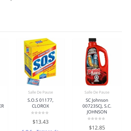
Salle De Pause
Salle De Pause
S.O.S 01177,
SC Johnson
ER
CLOROX
00723SCJ, S.C.
JOHNSON
Note
$
13.43
0
Note
sur
$
12.85
0
5
sur