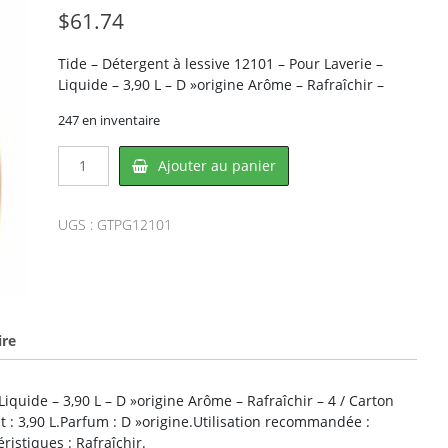
$
61.74
Tide – Détergent à lessive 12101 – Pour Laverie –
Liquide – 3,90 L – D »origine Arôme – Rafraîchir –
247 en inventaire
quantité
Ajouter au panier
de
Tide
PG12101,
UGS :
GTPG12101
PROCTER
&
GAMBLE
ire
Liquide – 3,90 L – D »origine Arôme – Rafraîchir – 4 / Carton
 : 3,90 L.Parfum : D »origine.Utilisation recommandée :
ristiques : Rafraîchir.