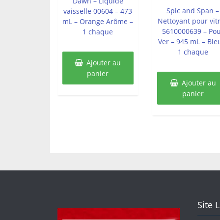
Dawn – Liquide
5
Spic and Span –
vaisselle 00604 – 473
Nettoyant pour vit
mL – Orange Arôme –
5610000639 – Po
1 chaque
Ver – 945 mL – Ble
1 chaque
Ajouter au
panier
Ajouter au
panier
Site 