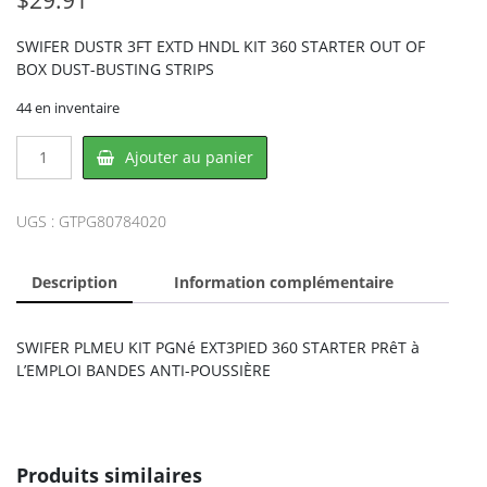
SWIFER DUSTR 3FT EXTD HNDL KIT 360 STARTER OUT OF
BOX DUST-BUSTING STRIPS
44 en inventaire
quantité
Ajouter au panier
de
Swiffer
PG80784020,
UGS :
GTPG80784020
PROCTER
&
Description
Information complémentaire
GAMBLE
SWIFER PLMEU KIT PGNé EXT3PIED 360 STARTER PRêT à
L’EMPLOI BANDES ANTI-POUSSIÈRE
Produits similaires