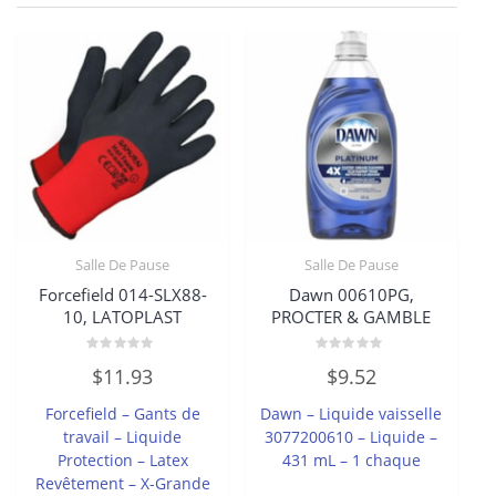
Salle De Pause
Salle De Pause
Forcefield 014-SLX88-
Dawn 00610PG,
10, LATOPLAST
PROCTER & GAMBLE
Note
Note
$
11.93
$
9.52
0
0
sur
sur
5
5
Forcefield – Gants de
Dawn – Liquide vaisselle
travail – Liquide
3077200610 – Liquide –
Protection – Latex
431 mL – 1 chaque
Revêtement – X-Grande