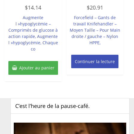
Note
Note
$
14.14
$
20.91
0
0
sur
sur
5
5
Augmente
Forcefield – Gants de
l »hypoglycémie –
travail Knifehandler –
Comprimés de glucose à
Moyen Taille – Pour Main
action rapide, Augmente
droite / gauche – Nylon
l »hypoglycémie, Chaque
HPPE,
co
Continuer la lecture
Ajouter au panier
C’est l’heure de la pause-café.