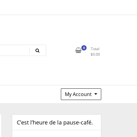
0
Total
$
0.00
My Account
C’est l’heure de la pause-café.