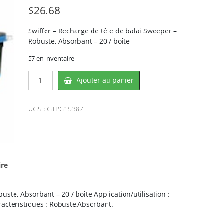
$
26.68
Swiffer – Recharge de tête de balai Sweeper –
Robuste, Absorbant – 20 / boîte
57 en inventaire
quantité
Ajouter au panier
de
Swiffer
PG15387,
UGS :
GTPG15387
PROCTER
&
GAMBLE
ire
ste, Absorbant – 20 / boîte Application/utilisation :
actéristiques : Robuste,Absorbant.