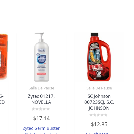
Salle De Pause
Salle De Pause
6-
Zytec 01217,
SC Johnson
ED
NOVELLA
00723SCJ, S.C.
JOHNSON
Note
$
17.14
0
Note
sur
$
12.85
0
5
Zytec Germ Buster
sur
5