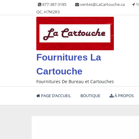
Skip
877-387-3185
ventes@LaCartouche.ca
1
to
QC, H7M2R3
content
Fournitures La
Cartouche
Fournitures De Bureau et Cartouches
PAGE D’ACCUEIL
BOUTIQUE
À PROPOS