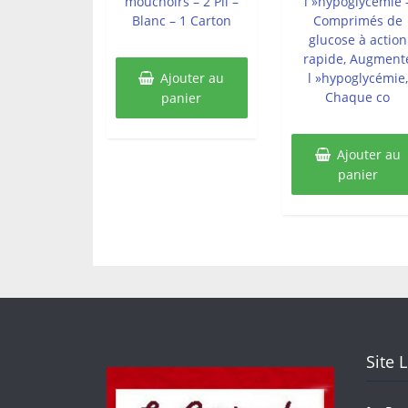
mouchoirs – 2 Pli –
l »hypoglycémie 
Blanc – 1 Carton
Comprimés de
glucose à action
rapide, Augment
Ajouter au
l »hypoglycémie,
Chaque co
panier
Ajouter au
panier
Site 