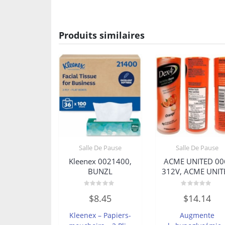
Produits similaires
Salle De Pause
Salle De Pause
Kleenex 0021400,
ACME UNITED 00
BUNZL
312V, ACME UNIT
Note
Note
$
8.45
$
14.14
0
0
sur
sur
5
5
Kleenex – Papiers-
Augmente