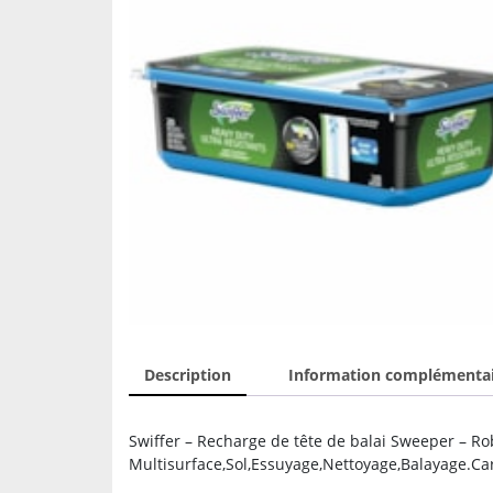
Description
Information complémenta
Swiffer – Recharge de tête de balai Sweeper – Robu
Multisurface,Sol,Essuyage,Nettoyage,Balayage.Car