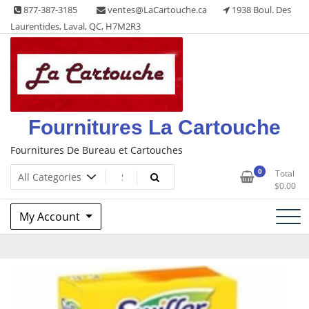
Skip
877-387-3185
ventes@LaCartouche.ca
1938 Boul. Des
to
Laurentides, Laval, QC, H7M2R3
content
Fournitures La Cartouche
Fournitures De Bureau et Cartouches
0
Total
$
0.00
My Account