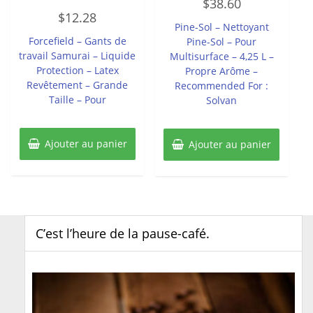
$
38.60
0
Note
sur
$
12.28
0
5
Pine-Sol – Nettoyant
sur
5
Forcefield – Gants de
Pine-Sol – Pour
travail Samurai – Liquide
Multisurface – 4,25 L –
Protection – Latex
Propre Arôme –
Revêtement – Grande
Recommended For :
Taille – Pour
Solvan
Ajouter au panier
Ajouter au panier
C’est l’heure de la pause-café.