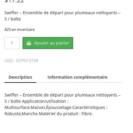
Swiffer – Ensemble de départ pour plumeaux nettoyants –
5 / boîte
825 en inventaire
quantité
Ajouter au panier
de
Swiffer
PG13199,
UGS :
GTPG13199
PROCTER
&
Description
Information complémentaire
GAMBLE
Swiffer – Ensemble de départ pour plumeaux nettoyants –
5 / boîte Application/utilisation :
Multisurface,Maison,Époussetage.Caractéristiques :
Robuste,Manche.Matériel du produit : Fibre.