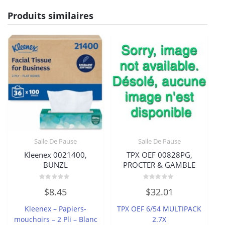
Produits similaires
Salle De Pause
Salle De Pause
Kleenex 0021400,
TPX OEF 00828PG,
BUNZL
PROCTER & GAMBLE
Note
Note
$
8.45
$
32.01
0
0
sur
sur
5
5
Kleenex – Papiers-
TPX OEF 6/54 MULTIPACK
mouchoirs – 2 Pli – Blanc
2.7X