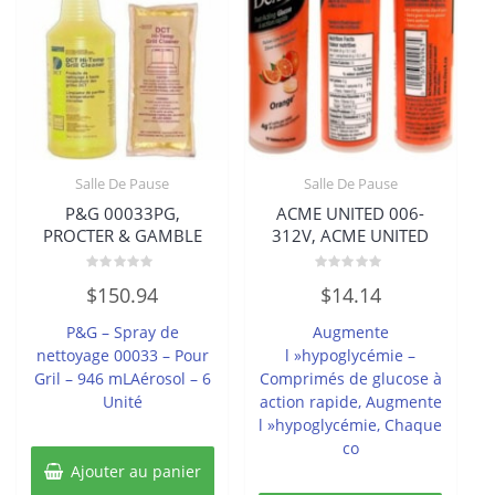
Salle De Pause
Salle De Pause
P&G 00033PG,
ACME UNITED 006-
PROCTER & GAMBLE
312V, ACME UNITED
Note
Note
$
150.94
$
14.14
0
0
sur
sur
5
5
P&G – Spray de
Augmente
nettoyage 00033 – Pour
l »hypoglycémie –
Gril – 946 mLAérosol – 6
Comprimés de glucose à
Unité
action rapide, Augmente
l »hypoglycémie, Chaque
co
Ajouter au panier