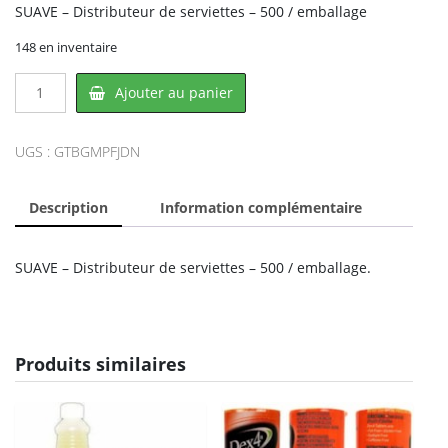
SUAVE – Distributeur de serviettes – 500 / emballage
148 en inventaire
quantité
Ajouter au panier
de
SUAVE
BGMPFJDN,
UGS :
GTBGMPFJDN
CONGLOM
Description
Information complémentaire
SUAVE – Distributeur de serviettes – 500 / emballage.
Produits similaires