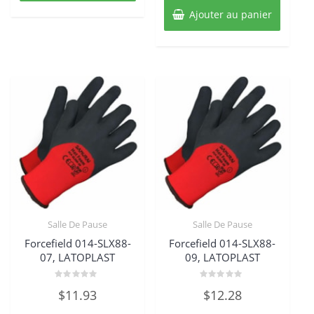
Ajouter au panier
Salle De Pause
Salle De Pause
Forcefield 014-SLX88-
Forcefield 014-SLX88-
07, LATOPLAST
09, LATOPLAST
Note
Note
$
11.93
$
12.28
0
0
sur
sur
5
5