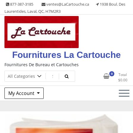
Skip
877-387-3185
ventes@LaCartouche.ca
1938 Boul. Des
to
Laurentides, Laval, QC, H7M2R3
content
Fournitures La Cartouche
Fournitures De Bureau et Cartouches
0
Total
$
0.00
My Account